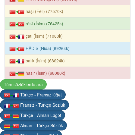
naşî (Feil) (77570k)
rêsî (İsim) (76425k)
çatı (İsim) (71080k)
HÂDİS (Nida) (69264k)
balık (İsim) (68624k)
hasır (İsim) (68080k)
Tüm sözlüklerde ara
Türkçe - Fransız lüğət
Fransız - Türkçe Sözlük
Türkçe - Alman Lüğət
Alman - Türkçe Sözlük