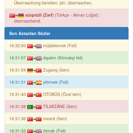
Überraschung bereiten, jdn. überraschen.
sürprizli (Zərf)
(Türkçe - Alman Lüğət) :
überraschend.
Son Axtarılan Sözlər
16:32:00
müjdelemek (Feil)
16:31:57
dışalım (Köməkçi feil)
16:31:54
Zugang (İsim)
16:31:51
yitirmek (Feil)
16:31:40
OTOBÜS (Özəl isim)
16:31:38
TİLMİZÂNE (İsim)
16:31:36
mescit (İsim)
16:31:32
ılıtmak (Feil)