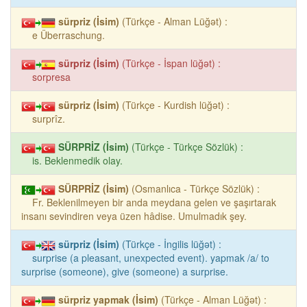
sürpriz (İsim)
(Türkçe - Alman Lüğət) :
e Überraschung.
sürpriz (İsim)
(Türkçe - İspan lüğət) :
sorpresa
sürpriz (İsim)
(Türkçe - Kurdish lüğət) :
surprîz.
SÜRPRİZ (İsim)
(Türkçe - Türkçe Sözlük) :
is. Beklenmedik olay.
SÜRPRİZ (İsim)
(Osmanlıca - Türkçe Sözlük) :
Fr. Beklenilmeyen bir anda meydana gelen ve şaşırtarak
insanı sevindiren veya üzen hâdise. Umulmadık şey.
sürpriz (İsim)
(Türkçe - İngilis lüğət) :
surprise (a pleasant, unexpected event). yapmak /a/ to
surprise (someone), give (someone) a surprise.
sürpriz yapmak (İsim)
(Türkçe - Alman Lüğət) :