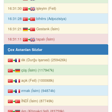
16:31:30
işleyim (Feil)
16:31:28
bihêrs (Adpozisiya)
16:31:21
Gestank (İsim)
16:31:11
tapalı (İsim)
Çox Axtarılan Sözlər
ılık (Durğu işarəsi) (259426k)
çüş (İsim) (117947k)
açık (Feil) (100068k)
ırmak (İsim) (94874k)
İNDÎ (İsim) (87749k)
ılım (Köməkçi feil) (83759k)