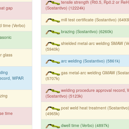
tensile strength (Rt0.5, Rp0.2 or ReH
oat gap
(Sostantivo) (12224k)
mill test certificate (Sostantivo) (6493
d time (Verbo)
brazing (Sostantivo) (6260k)
rasonic
shielded metal-arc welding SMAW (V
(5940k)
ter glass
arc welding (Sostantivo) (5861k)
ding
gas metal-arc welding GMAW (Sostan
record, WPAR
(5707k)
welding procedure approval record,
zing
(Sostantivo) (5123k)
post weld heat treatment (Sostantivo
se time
(4965k)
dwell time (Verbo) (4897k)