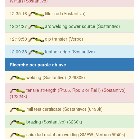
WPQR (Sostantivo)
12:35:16
filler rod (Sostantivo)
12:24:27
arc welding power source (Sostantivo)
12:19:50
dip transfer (Verbo)
12:00:38
feather edge (Sostantivo)
Ricerche per parole chiave
welding (Sostantivo) (22930k)
tensile strength (Rt0.5, Rp0.2 or ReH) (Sostantivo)
(12224k)
mill test certificate (Sostantivo) (6493k)
brazing (Sostantivo) (6260k)
shielded metal-arc welding SMAW (Verbo) (5940k)