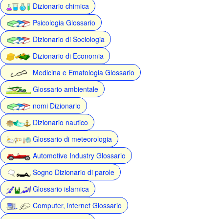
Dizionario chimica
Psicologia Glossario
Dizionario di Sociologia
Dizionario di Economia
Medicina e Ematologia Glossario
Glossario ambientale
nomi Dizionario
Dizionario nautico
Glossario di meteorologia
Automotive Industry Glossario
Sogno Dizionario di parole
Glossario islamica
Computer, internet Glossario