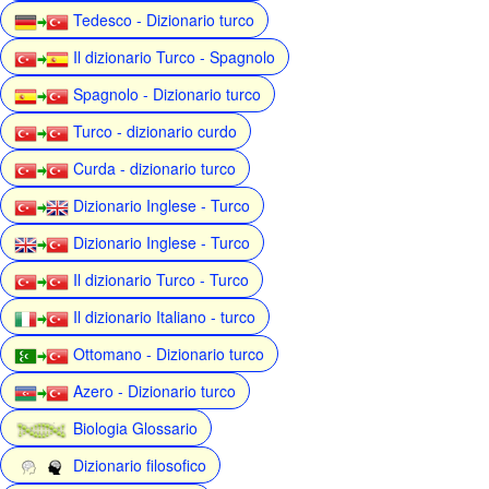
Tedesco - Dizionario turco
Il dizionario Turco - Spagnolo
Spagnolo - Dizionario turco
Turco - dizionario curdo
Curda - dizionario turco
Dizionario Inglese - Turco
Dizionario Inglese - Turco
Il dizionario Turco - Turco
Il dizionario Italiano - turco
Ottomano - Dizionario turco
Azero - Dizionario turco
Biologia Glossario
Dizionario filosofico