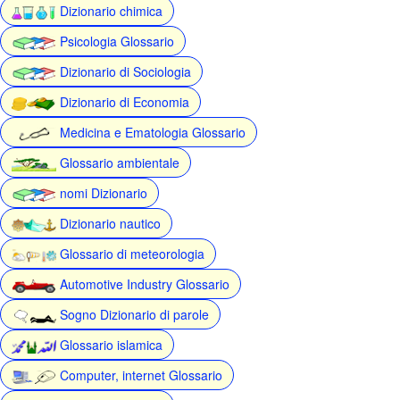
Dizionario chimica
Psicologia Glossario
Dizionario di Sociologia
Dizionario di Economia
Medicina e Ematologia Glossario
Glossario ambientale
nomi Dizionario
Dizionario nautico
Glossario di meteorologia
Automotive Industry Glossario
Sogno Dizionario di parole
Glossario islamica
Computer, internet Glossario