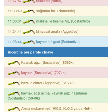
11:37:57
bekleme (Verbo)
11:33:40
soğutma hızı (Numerale)
11:30:01
makine ile kesme ME (Sostantivo)
11:24:41
kimyasal analiz (Aggettivo)
11:23:44
kaynak bölgesi (Sostantivo)
Ricerche per parole chiave
Kaynak ağzı (Sostantivo) (8585k)
kaynak (Sostantivo) (7271k)
bazik elektrot (Aggettivo) (6163k)
kaynak ağzı açma. kaynak ağzı hazırlama
(Sostantivo) (5940k)
Akma mukavemeti (Rt0.5, Rp0.2 ya da ReH)