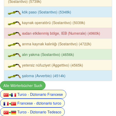
(Sostantivo) (5739k)
kök paso (Sostantivo) (5348k)
kaynak operatörü (Sostantivo) (5039k)
ısıdan etkilenmiş bölge, IEB (Numerale) (4960k)
anma kaynak kalınlığı (Sostantivo) (4722k)
alın yakma (Sostantivo) (4656k)
yetersiz nüfuziyet (Aggettivo) (4565k)
şaloma (Avverbio) (4514k)
Alle Wörterbücher Such
Turco - Dizionario Francese
Francese - dizionario turco
Turco - Dizionario Tedesco