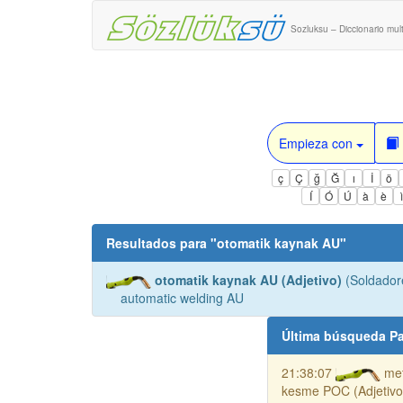
Sozluksu – Diccionario mult
Empieza con
ç
Ç
ğ
Ğ
ı
İ
ö
Í
Ó
Ú
à
è
Resultados para "
otomatik kaynak AU
"
otomatik kaynak AU (Adjetivo)
(Soldador
automatic welding AU
Última búsqueda Pa
21:38:07
met
kesme POC (Adjetivo