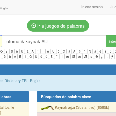
Iniciar sesión
Jue
ilingüe
Ir a juegos de palabras
inte
Ö
ş
Ş
ü
Ü
â
Â
î
Î
û
Û
ô
Ô
ä
Ä
ß
ñ
Ñ
á
é
í
ó
ì
ò
ù
À
È
Ì
Ò
Ù
ê
ë
Ë
ï
Ï
œ
Œ
æ
Æ
ə
Ə
¿
¡
ÿ
es Dictionary TR - Eng) :
labras
Búsquedas de palabra clave
al toz ile
Kaynak ağzı (Sustantivo) (8585k)
)