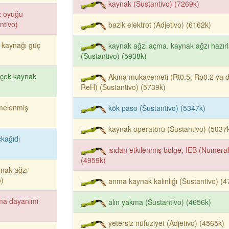
kaynak (Sustantivo) (7269k)
z oyuğu
ntivo)
bazik elektrot (Adjetivo) (6162k)
 kaynağı güç
kaynak ağzı açma. kaynak ağzı hazır
(Sustantivo) (5938k)
rçek kaynak
Akma mukavemeti (Rt0.5, Rp0.2 ya 
ReH) (Sustantivo) (5739k)
melenmiş
kök paso (Sustantivo) (5347k)
kaynak operatörü (Sustantivo) (5037
kağıdı
ısıdan etkilenmiş bölge, IEB (Numeral
(4959k)
nak ağzı
o)
anma kaynak kalınlığı (Sustantivo) (4
ma dayanımı
alın yakma (Sustantivo) (4656k)
yetersiz nüfuziyet (Adjetivo) (4565k)