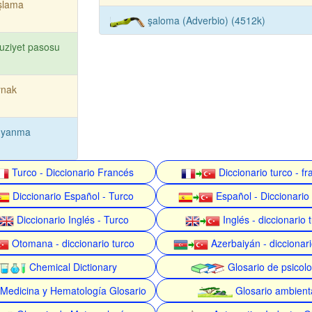
şlama
şaloma (Adverbio) (4512k)
uziyet pasosu
ynak
e yanma
Turco - Diccionario Francés
Diccionario turco - f
Diccionario Español - Turco
Español - Diccionario
Diccionario Inglés - Turco
Inglés - diccionario 
Otomana - diccionario turco
Azerbaiyán - diccionari
Chemical Dictionary
Glosario de psicolo
Medicina y Hematología Glosario
Glosario ambient