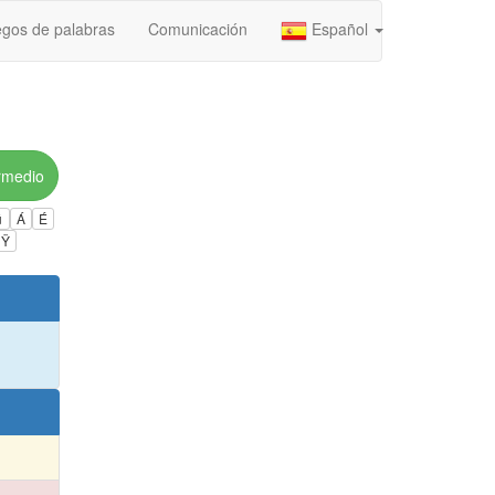
gos de palabras
Comunicación
Español
rmedio
ú
Á
É
Ÿ