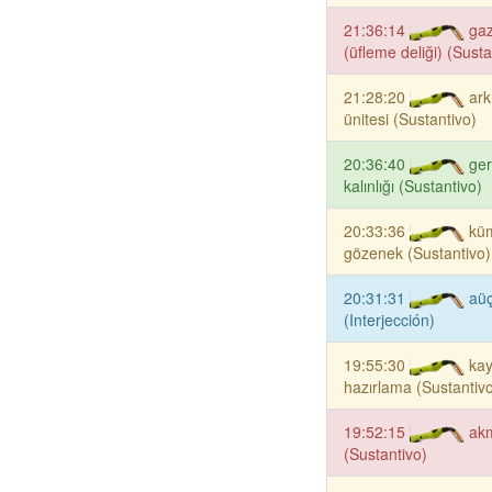
21:36:14
ga
(üfleme deliği) (Susta
21:28:20
ark
ünitesi (Sustantivo)
20:36:40
ge
kalınlığı (Sustantivo)
20:33:36
kü
gözenek (Sustantivo)
20:31:31
aüç
(Interjección)
19:55:30
kay
hazırlama (Sustantiv
19:52:15
ak
(Sustantivo)