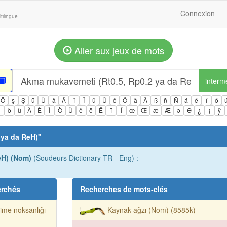
Connexion
tilingue
Aller aux jeux de mots
interm
Ö
ş
Ş
ü
Ü
â
Â
î
Î
û
Û
ô
Ô
ä
Ä
ß
ñ
Ñ
á
é
í
ó
ì
ò
ù
À
È
Ì
Ò
Ù
ê
ë
Ë
ï
Ï
œ
Œ
æ
Æ
ə
Ə
¿
¡
ÿ
 ya da ReH)
"
eH) (Nom)
(Soudeurs Dictionary TR - Eng) :
erchés
Recherches de mots-clés
ime noksanlığı
Kaynak ağzı (Nom) (8585k)