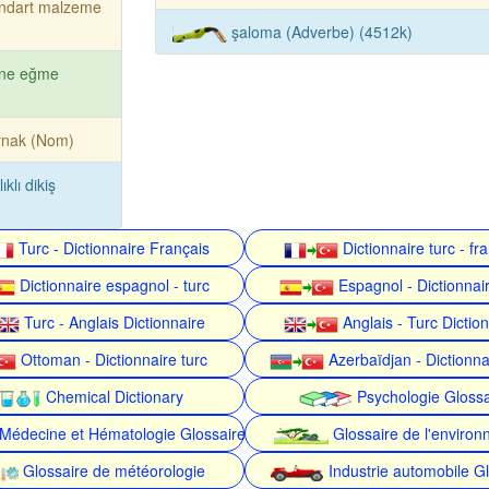
andart malzeme
şaloma (Adverbe) (4512k)
ine eğme
ynak (Nom)
ıklı dikiş
Turc - Dictionnaire Français
Dictionnaire turc - fr
Dictionnaire espagnol - turc
Espagnol - Dictionnair
Turc - Anglais Dictionnaire
Anglais - Turc Dictio
Ottoman - Dictionnaire turc
Azerbaïdjan - Dictionna
Chemical Dictionary
Psychologie Glossa
Médecine et Hématologie Glossaire
Glossaire de l'enviro
Glossaire de météorologie
Industrie automobile Gl