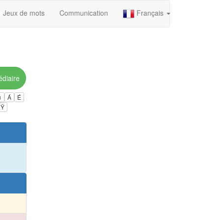
Jeux de mots
Communication
Français
édiaire
ú
Á
É
Ÿ