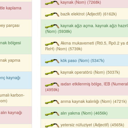
kaynak (Nom) (7268k)
itle kaplama
bazik elektrot (Adjectif) (6162k)
ey parçası
kaynak ağzı açma. kaynak ağzı hazır
(Nom) (5938k)
nak bölgesi
Akma mukavemeti (Rt0.5, Rp0.2 ya 
ReH) (Nom) (5739k)
ynak yapma
kök paso (Nom) (5347k)
kaynak operatörü (Nom) (5037k)
enç kaynağı
ısıdan etkilenmiş bölge, IEB (Numeral
(4959k)
umalı karbon-
Nom)
anma kaynak kalınlığı (Nom) (4721k)
 alın kaynağı
alın yakma (Nom) (4656k)
yetersiz nüfuziyet (Adjectif) (4565k)