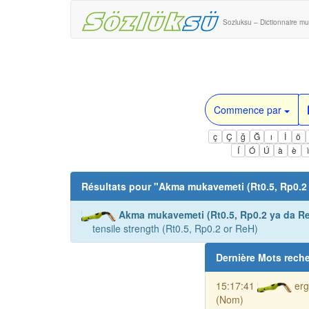
Sozluksu – Dictionnaire mul
Commence par
ç
Ç
ğ
Ğ
ı
İ
ö
Í
Ó
Ú
à
è
Résultats pour "
Akma mukavemeti (Rt0.5, Rp0.2
Akma mukavemeti (Rt0.5, Rp0.2 ya da R
tensile strength (Rt0.5, Rp0.2 or ReH)
Dernière Mots rech
15:17:41
erg
(Nom)