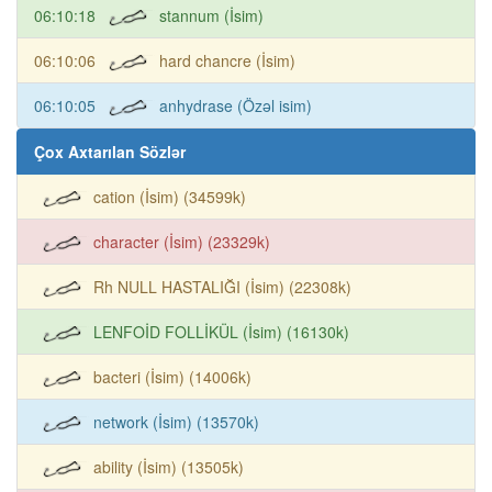
06:10:18
stannum (İsim)
06:10:06
hard chancre (İsim)
06:10:05
anhydrase (Özəl isim)
Çox Axtarılan Sözlər
cation (İsim) (34599k)
character (İsim) (23329k)
Rh NULL HASTALIĞI (İsim) (22308k)
LENFOİD FOLLİKÜL (İsim) (16130k)
bacteri (İsim) (14006k)
network (İsim) (13570k)
ability (İsim) (13505k)