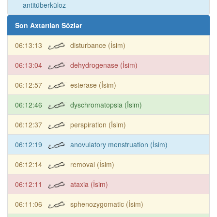
antitüberküloz
Son Axtarılan Sözlər
06:13:13
disturbance (İsim)
06:13:04
dehydrogenase (İsim)
06:12:57
esterase (İsim)
06:12:46
dyschromatopsia (İsim)
06:12:37
perspiration (İsim)
06:12:19
anovulatory menstruation (İsim)
06:12:14
removal (İsim)
06:12:11
ataxia (İsim)
06:11:06
sphenozygomatic (İsim)