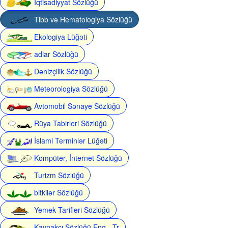
İqtisadiyyat Sözlüğü
Tibb və Hematologiya Sözlüğü
Ekologiya Lüğəti
adlar Sözlüğü
Dənizçilik Sözlüğü
Meteorologiya Sözlüğü
Avtomobil Sənaye Sözlüğü
Rüya Tabirleri Sözlüğü
İslami Terminlər Lüğəti
Kompüter, İnternet Sözlüğü
Turizm Sözlüğü
bitkilər Sözlüğü
Yemek Tarifleri Sözlüğü
Kaynakçı Sözlüğü Eng - Tr