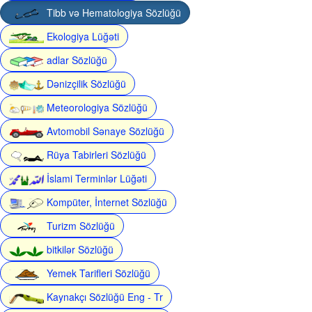
Tibb və Hematologiya Sözlüğü
Ekologiya Lüğəti
adlar Sözlüğü
Dənizçilik Sözlüğü
Meteorologiya Sözlüğü
Avtomobil Sənaye Sözlüğü
Rüya Tabirleri Sözlüğü
İslami Terminlər Lüğəti
Kompüter, İnternet Sözlüğü
Turizm Sözlüğü
bitkilər Sözlüğü
Yemek Tarifleri Sözlüğü
Kaynakçı Sözlüğü Eng - Tr