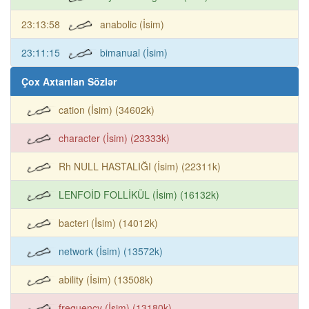
23:13:58
anabolic (İsim)
23:11:15
bimanual (İsim)
Çox Axtarılan Sözlər
cation (İsim) (34602k)
character (İsim) (23333k)
Rh NULL HASTALIĞI (İsim) (22311k)
LENFOİD FOLLİKÜL (İsim) (16132k)
bacteri (İsim) (14012k)
network (İsim) (13572k)
ability (İsim) (13508k)
frequency (İsim) (13180k)