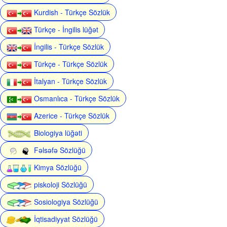
Kurdish - Türkçe Sözlük
Türkçe - İngilis lüğət
İngilis - Türkçe Sözlük
Türkçe - Türkçe Sözlük
İtalyan - Türkçe Sözlük
Osmanlıca - Türkçe Sözlük
Azerice - Türkçe Sözlük
Biologiya lüğəti
Fəlsəfə Sözlüğü
Kimya Sözlüğü
piskoloji Sözlüğü
Sosiologiya Sözlüğü
İqtisadiyyat Sözlüğü