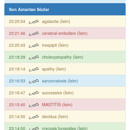
Son Axtarılan Sözlər
23:25:54
agalactia (İsim)
23:21:46
cerebral embolism (İsim)
23:20:43
treepipit (İsim)
23:18:29
cholecystopathy (İsim)
23:18:14
apathy (İsim)
23:16:53
sarcomatosis (İsim)
23:16:47
successive (İsim)
23:15:40
MASTİTİS (İsim)
23:14:50
decidua (İsim)
23:14:00
mycosis fungoides (İsim)