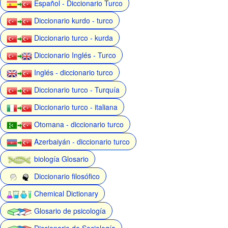
Español - Diccionario Turco
Diccionario kurdo - turco
Diccionario turco - kurda
Diccionario Inglés - Turco
Inglés - diccionario turco
Diccionario turco - Turquía
Diccionario turco - italiana
Otomana - diccionario turco
Azerbaiyán - diccionario turco
biología Glosario
Diccionario filosófico
Chemical Dictionary
Glosario de psicología
Diccionario de Sociología