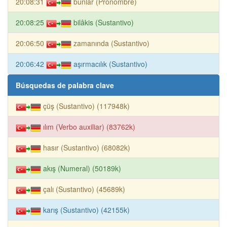
20:08:31
bunlar (Pronombre)
20:08:25
bilâkis (Sustantivo)
20:06:50
zamanında (Sustantivo)
20:06:42
aşırmacılık (Sustantivo)
Búsquedas de palabra clave
çüş (Sustantivo) (117948k)
ılım (Verbo auxiliar) (83762k)
hasır (Sustantivo) (68082k)
akış (Numeral) (50189k)
çalı (Sustantivo) (45689k)
karış (Sustantivo) (42155k)