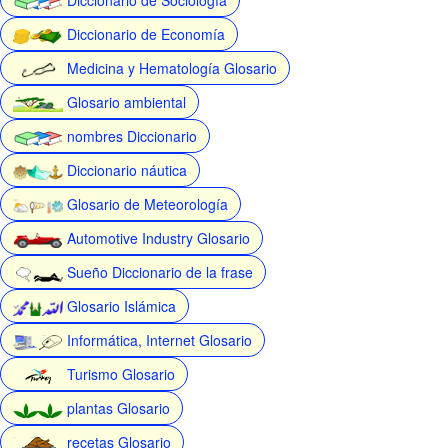
Diccionario de Economía
Medicina y Hematología Glosario
Glosario ambiental
nombres Diccionario
Diccionario náutica
Glosario de Meteorología
Automotive Industry Glosario
Sueño Diccionario de la frase
Glosario Islámica
Informática, Internet Glosario
Turismo Glosario
plantas Glosario
recetas Glosario