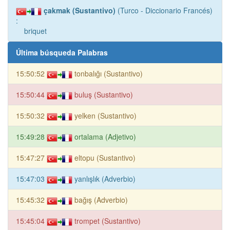
çakmak (Sustantivo)
(Turco - Diccionario Francés)
:
briquet
Última búsqueda Palabras
15:50:52
tonbalığı (Sustantivo)
15:50:44
buluş (Sustantivo)
15:50:32
yelken (Sustantivo)
15:49:28
ortalama (Adjetivo)
15:47:27
eltopu (Sustantivo)
15:47:03
yanlışlık (Adverbio)
15:45:32
bağış (Adverbio)
15:45:04
trompet (Sustantivo)