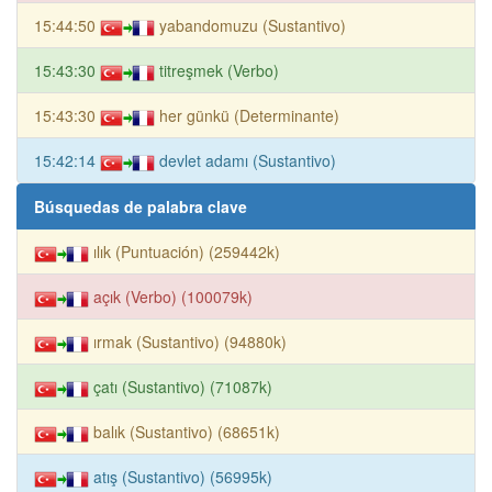
15:44:50
yabandomuzu (Sustantivo)
15:43:30
titreşmek (Verbo)
15:43:30
her günkü (Determinante)
15:42:14
devlet adamı (Sustantivo)
Búsquedas de palabra clave
ılık (Puntuación) (259442k)
açık (Verbo) (100079k)
ırmak (Sustantivo) (94880k)
çatı (Sustantivo) (71087k)
balık (Sustantivo) (68651k)
atış (Sustantivo) (56995k)