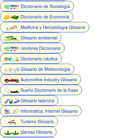
Diccionario de Sociología
Diccionario de Economía
Medicina y Hematología Glosario
Glosario ambiental
nombres Diccionario
Diccionario náutica
Glosario de Meteorología
Automotive Industry Glosario
Sueño Diccionario de la frase
Glosario Islámica
Informática, Internet Glosario
Turismo Glosario
plantas Glosario