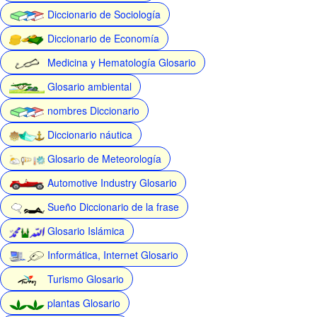
Diccionario de Sociología
Diccionario de Economía
Medicina y Hematología Glosario
Glosario ambiental
nombres Diccionario
Diccionario náutica
Glosario de Meteorología
Automotive Industry Glosario
Sueño Diccionario de la frase
Glosario Islámica
Informática, Internet Glosario
Turismo Glosario
plantas Glosario