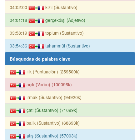
04:02:00
kızıl (Sustantivo)
04:01:18
gerçekdışı (Adjetivo)
03:58:19
toplum (Sustantivo)
03:54:36
tahammül (Sustantivo)
Búsquedas de palabra clave
ılık (Puntuación) (259500k)
açık (Verbo) (100096k)
ırmak (Sustantivo) (94920k)
çatı (Sustantivo) (71099k)
balık (Sustantivo) (68693k)
atış (Sustantivo) (57003k)