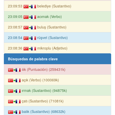
23:09:53
belediye (Sustantivo)
23:09:05
acımak (Verbo)
23:08:57
buluş (Sustantivo)
23:08:54
rüşvet (Sustantivo)
23:08:36
mikroplu (Adjetivo)
Búsquedas de palabra clave
ılık (Puntuación) (259431k)
açık (Verbo) (100069k)
ırmak (Sustantivo) (94875k)
çatı (Sustantivo) (71081k)
balık (Sustantivo) (68632k)