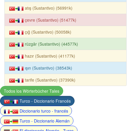
atış (Sustantivo) (56991k)
çevre (Sustantivo) (51477k)
çığ (Sustantivo) (50058k)
rüzgâr (Sustantivo) (44577k)
hazır (Sustantivo) (41177k)
ışın (Sustantivo) (38543k)
tarife (Sustantivo) (37390k)
Todos los Wörterbücher Tales
Turco - Diccionario Francés
Diccionario turco - francés
Turco - Diccionario Alemán
El diccionario Alemán - Turco