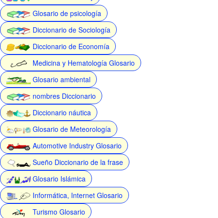
Glosario de psicología
Diccionario de Sociología
Diccionario de Economía
Medicina y Hematología Glosario
Glosario ambiental
nombres Diccionario
Diccionario náutica
Glosario de Meteorología
Automotive Industry Glosario
Sueño Diccionario de la frase
Glosario Islámica
Informática, Internet Glosario
Turismo Glosario