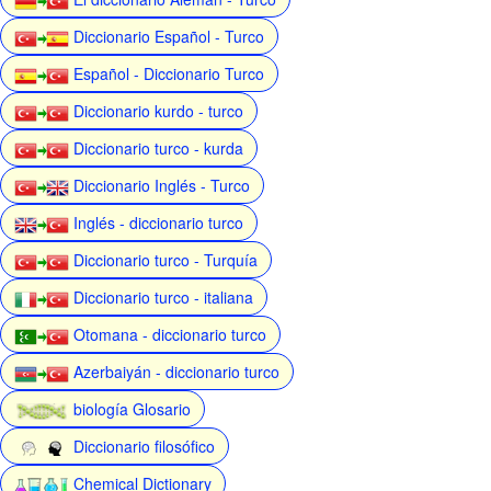
Diccionario Español - Turco
Español - Diccionario Turco
Diccionario kurdo - turco
Diccionario turco - kurda
Diccionario Inglés - Turco
Inglés - diccionario turco
Diccionario turco - Turquía
Diccionario turco - italiana
Otomana - diccionario turco
Azerbaiyán - diccionario turco
biología Glosario
Diccionario filosófico
Chemical Dictionary