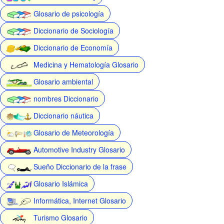
Glosario de psicología
Diccionario de Sociología
Diccionario de Economía
Medicina y Hematología Glosario
Glosario ambiental
nombres Diccionario
Diccionario náutica
Glosario de Meteorología
Automotive Industry Glosario
Sueño Diccionario de la frase
Glosario Islámica
Informática, Internet Glosario
Turismo Glosario