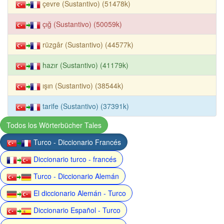
çevre (Sustantivo) (51478k)
çığ (Sustantivo) (50059k)
rüzgâr (Sustantivo) (44577k)
hazır (Sustantivo) (41179k)
ışın (Sustantivo) (38544k)
tarife (Sustantivo) (37391k)
Todos los Wörterbücher Tales
Turco - Diccionario Francés
Diccionario turco - francés
Turco - Diccionario Alemán
El diccionario Alemán - Turco
Diccionario Español - Turco