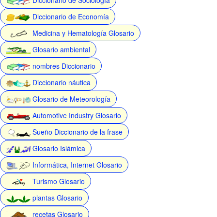
Diccionario de Economía
Medicina y Hematología Glosario
Glosario ambiental
nombres Diccionario
Diccionario náutica
Glosario de Meteorología
Automotive Industry Glosario
Sueño Diccionario de la frase
Glosario Islámica
Informática, Internet Glosario
Turismo Glosario
plantas Glosario
recetas Glosario