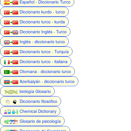
Español - Diccionario Turco
Diccionario kurdo - turco
Diccionario turco - kurda
Diccionario Inglés - Turco
Inglés - diccionario turco
Diccionario turco - Turquía
Diccionario turco - italiana
Otomana - diccionario turco
Azerbaiyán - diccionario turco
biología Glosario
Diccionario filosófico
Chemical Dictionary
Glosario de psicología
Diccionario de Sociología