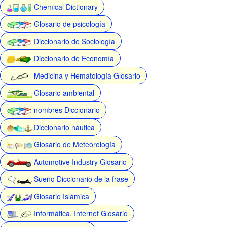
Chemical Dictionary
Glosario de psicología
Diccionario de Sociología
Diccionario de Economía
Medicina y Hematología Glosario
Glosario ambiental
nombres Diccionario
Diccionario náutica
Glosario de Meteorología
Automotive Industry Glosario
Sueño Diccionario de la frase
Glosario Islámica
Informática, Internet Glosario