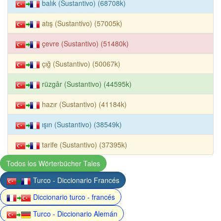
balık (Sustantivo) (68708k)
atış (Sustantivo) (57005k)
çevre (Sustantivo) (51480k)
çığ (Sustantivo) (50067k)
rüzgâr (Sustantivo) (44595k)
hazır (Sustantivo) (41184k)
ışın (Sustantivo) (38549k)
tarife (Sustantivo) (37395k)
Todos los Wörterbücher Tales
Turco - Diccionario Francés
Diccionario turco - francés
Turco - Diccionario Alemán