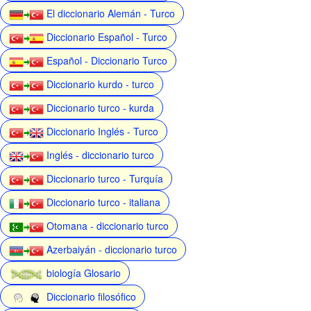
El diccionario Alemán - Turco
Diccionario Español - Turco
Español - Diccionario Turco
Diccionario kurdo - turco
Diccionario turco - kurda
Diccionario Inglés - Turco
Inglés - diccionario turco
Diccionario turco - Turquía
Diccionario turco - italiana
Otomana - diccionario turco
Azerbaiyán - diccionario turco
biología Glosario
Diccionario filosófico