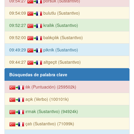
09:54:27
porsuk (Sustantivo)
09:54:09
bulutlu (Sustantivo)
09:52:27
krallık (Sustantivo)
09:52:00
balıkçılık (Sustantivo)
09:49:29
piknik (Sustantivo)
09:44:27
altgeçit (Sustantivo)
Búsquedas de palabra clave
ılık (Puntuación) (259502k)
açık (Verbo) (100101k)
ırmak (Sustantivo) (94924k)
çatı (Sustantivo) (71099k)