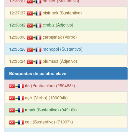
12:38:07
nankör (Sustantivo)
12:37:37
pişirmek (Sustantivo)
12:36:42
cımbız (Adjetivo)
12:36:00
çarpışmak (Verbo)
12:35:26
monopol (Sustantivo)
12:35:24
olumsuz (Adjetivo)
Búsquedas de palabra clave
ılık (Puntuación) (259483k)
açık (Verbo) (100094k)
ırmak (Sustantivo) (94910k)
çatı (Sustantivo) (71097k)