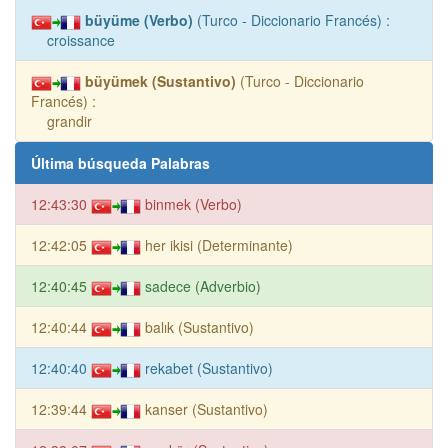
büyüme (Verbo)
(Turco - Diccionario Francés) :
croissance
büyümek (Sustantivo)
(Turco - Diccionario
Francés) :
grandir
Última búsqueda Palabras
12:43:30
binmek (Verbo)
12:42:05
her ikisi (Determinante)
12:40:45
sadece (Adverbio)
12:40:44
balık (Sustantivo)
12:40:40
rekabet (Sustantivo)
12:39:44
kanser (Sustantivo)