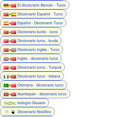
El diccionario Alemán - Turco
Diccionario Español - Turco
Español - Diccionario Turco
Diccionario kurdo - turco
Diccionario turco - kurda
Diccionario Inglés - Turco
Inglés - diccionario turco
Diccionario turco - Turquía
Diccionario turco - italiana
Otomana - diccionario turco
Azerbaiyán - diccionario turco
biología Glosario
Diccionario filosófico