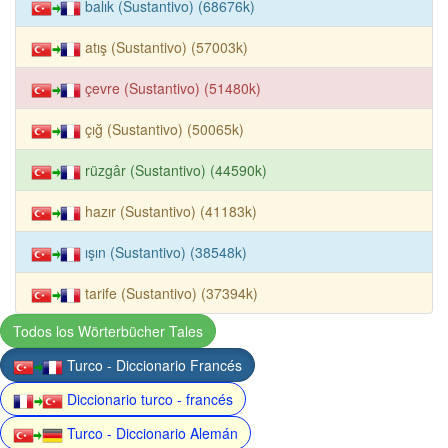
balık (Sustantivo) (68676k)
atış (Sustantivo) (57003k)
çevre (Sustantivo) (51480k)
çığ (Sustantivo) (50065k)
rüzgâr (Sustantivo) (44590k)
hazır (Sustantivo) (41183k)
ışın (Sustantivo) (38548k)
tarife (Sustantivo) (37394k)
Todos los Wörterbücher Tales
Turco - Diccionario Francés
Diccionario turco - francés
Turco - Diccionario Alemán