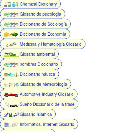
Chemical Dictionary
Glosario de psicología
Diccionario de Sociología
Diccionario de Economía
Medicina y Hematología Glosario
Glosario ambiental
nombres Diccionario
Diccionario náutica
Glosario de Meteorología
Automotive Industry Glosario
Sueño Diccionario de la frase
Glosario Islámica
Informática, Internet Glosario