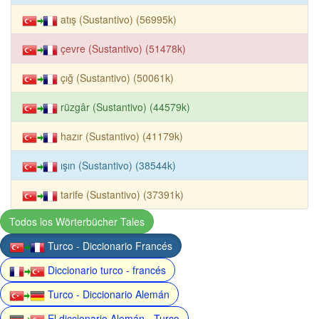
atış (Sustantivo) (56995k)
çevre (Sustantivo) (51478k)
çığ (Sustantivo) (50061k)
rüzgâr (Sustantivo) (44579k)
hazır (Sustantivo) (41179k)
ışın (Sustantivo) (38544k)
tarife (Sustantivo) (37391k)
Todos los Wörterbücher Tales
Turco - Diccionario Francés
Diccionario turco - francés
Turco - Diccionario Alemán
El diccionario Alemán - Turco