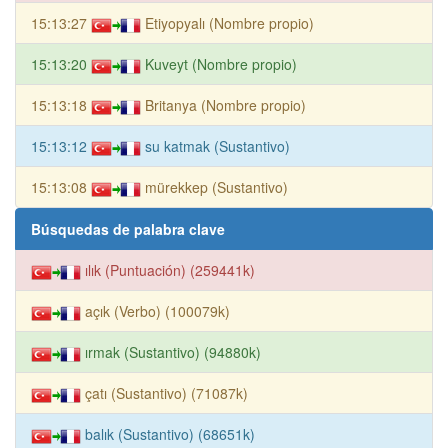
15:13:27
Etiyopyalı (Nombre propio)
15:13:20
Kuveyt (Nombre propio)
15:13:18
Britanya (Nombre propio)
15:13:12
su katmak (Sustantivo)
15:13:08
mürekkep (Sustantivo)
Búsquedas de palabra clave
ılık (Puntuación) (259441k)
açık (Verbo) (100079k)
ırmak (Sustantivo) (94880k)
çatı (Sustantivo) (71087k)
balık (Sustantivo) (68651k)