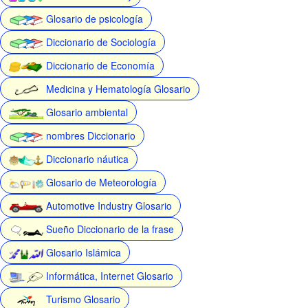
Glosario de psicología
Diccionario de Sociología
Diccionario de Economía
Medicina y Hematología Glosario
Glosario ambiental
nombres Diccionario
Diccionario náutica
Glosario de Meteorología
Automotive Industry Glosario
Sueño Diccionario de la frase
Glosario Islámica
Informática, Internet Glosario
Turismo Glosario