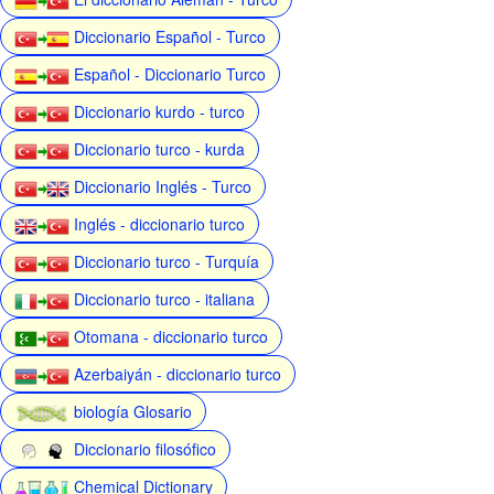
Diccionario Español - Turco
Español - Diccionario Turco
Diccionario kurdo - turco
Diccionario turco - kurda
Diccionario Inglés - Turco
Inglés - diccionario turco
Diccionario turco - Turquía
Diccionario turco - italiana
Otomana - diccionario turco
Azerbaiyán - diccionario turco
biología Glosario
Diccionario filosófico
Chemical Dictionary