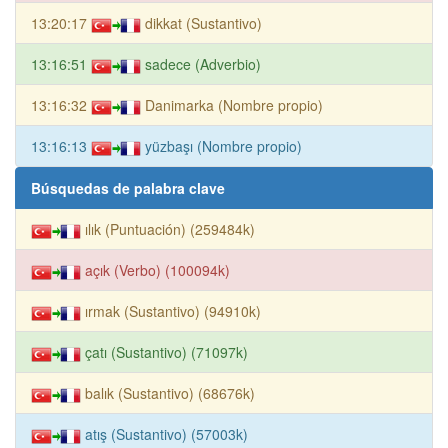
13:20:17
dikkat (Sustantivo)
13:16:51
sadece (Adverbio)
13:16:32
Danimarka (Nombre propio)
13:16:13
yüzbaşı (Nombre propio)
Búsquedas de palabra clave
ılık (Puntuación) (259484k)
açık (Verbo) (100094k)
ırmak (Sustantivo) (94910k)
çatı (Sustantivo) (71097k)
balık (Sustantivo) (68676k)
atış (Sustantivo) (57003k)