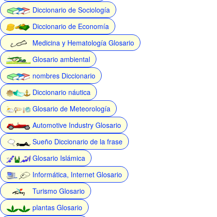
Diccionario de Sociología
Diccionario de Economía
Medicina y Hematología Glosario
Glosario ambiental
nombres Diccionario
Diccionario náutica
Glosario de Meteorología
Automotive Industry Glosario
Sueño Diccionario de la frase
Glosario Islámica
Informática, Internet Glosario
Turismo Glosario
plantas Glosario