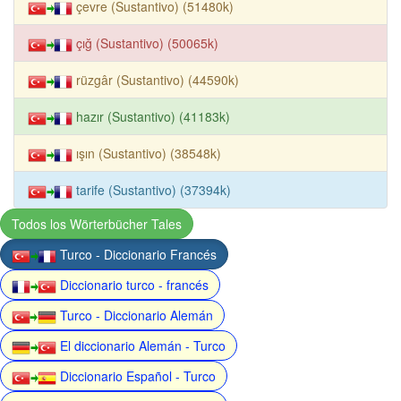
çevre (Sustantivo) (51480k)
çığ (Sustantivo) (50065k)
rüzgâr (Sustantivo) (44590k)
hazır (Sustantivo) (41183k)
ışın (Sustantivo) (38548k)
tarife (Sustantivo) (37394k)
Todos los Wörterbücher Tales
Turco - Diccionario Francés
Diccionario turco - francés
Turco - Diccionario Alemán
El diccionario Alemán - Turco
Diccionario Español - Turco