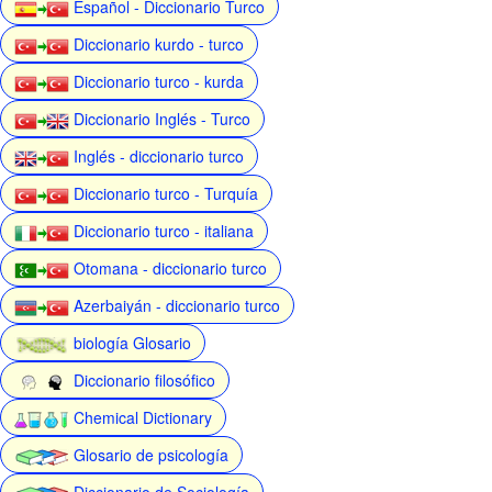
Español - Diccionario Turco
Diccionario kurdo - turco
Diccionario turco - kurda
Diccionario Inglés - Turco
Inglés - diccionario turco
Diccionario turco - Turquía
Diccionario turco - italiana
Otomana - diccionario turco
Azerbaiyán - diccionario turco
biología Glosario
Diccionario filosófico
Chemical Dictionary
Glosario de psicología
Diccionario de Sociología