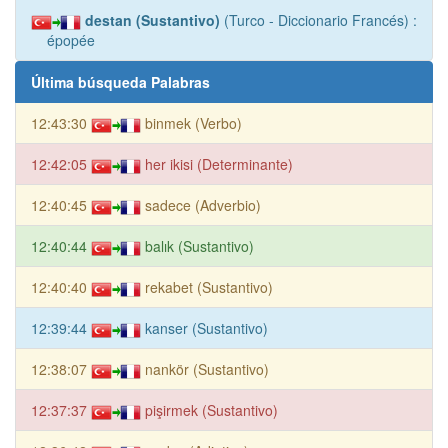
destan (Sustantivo)
(Turco - Diccionario Francés) :
épopée
Última búsqueda Palabras
12:43:30
binmek (Verbo)
12:42:05
her ikisi (Determinante)
12:40:45
sadece (Adverbio)
12:40:44
balık (Sustantivo)
12:40:40
rekabet (Sustantivo)
12:39:44
kanser (Sustantivo)
12:38:07
nankör (Sustantivo)
12:37:37
pişirmek (Sustantivo)