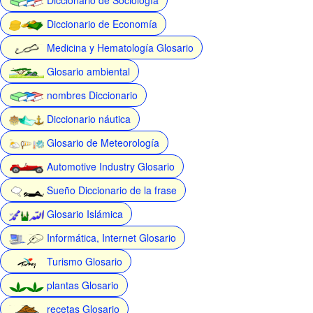
Diccionario de Economía
Medicina y Hematología Glosario
Glosario ambiental
nombres Diccionario
Diccionario náutica
Glosario de Meteorología
Automotive Industry Glosario
Sueño Diccionario de la frase
Glosario Islámica
Informática, Internet Glosario
Turismo Glosario
plantas Glosario
recetas Glosario