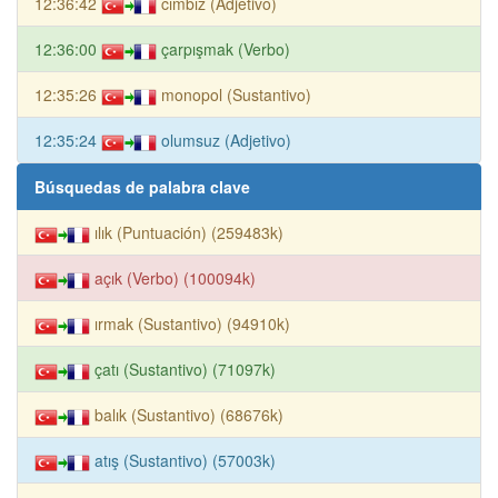
12:36:42
cımbız (Adjetivo)
12:36:00
çarpışmak (Verbo)
12:35:26
monopol (Sustantivo)
12:35:24
olumsuz (Adjetivo)
Búsquedas de palabra clave
ılık (Puntuación) (259483k)
açık (Verbo) (100094k)
ırmak (Sustantivo) (94910k)
çatı (Sustantivo) (71097k)
balık (Sustantivo) (68676k)
atış (Sustantivo) (57003k)