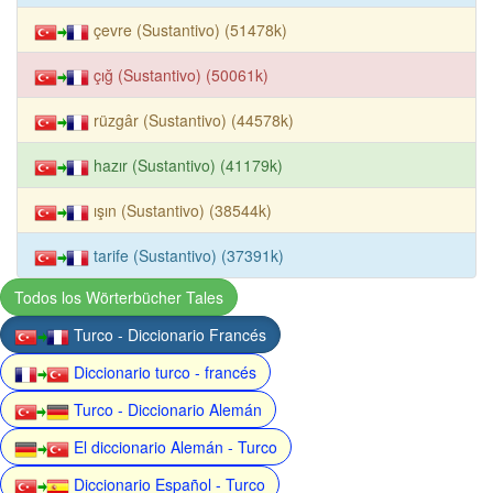
çevre (Sustantivo) (51478k)
çığ (Sustantivo) (50061k)
rüzgâr (Sustantivo) (44578k)
hazır (Sustantivo) (41179k)
ışın (Sustantivo) (38544k)
tarife (Sustantivo) (37391k)
Todos los Wörterbücher Tales
Turco - Diccionario Francés
Diccionario turco - francés
Turco - Diccionario Alemán
El diccionario Alemán - Turco
Diccionario Español - Turco