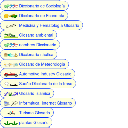
Diccionario de Sociología
Diccionario de Economía
Medicina y Hematología Glosario
Glosario ambiental
nombres Diccionario
Diccionario náutica
Glosario de Meteorología
Automotive Industry Glosario
Sueño Diccionario de la frase
Glosario Islámica
Informática, Internet Glosario
Turismo Glosario
plantas Glosario