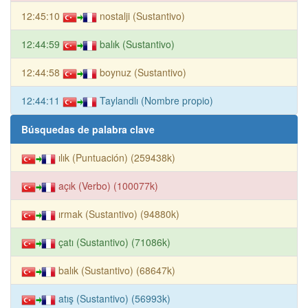
12:45:10
nostalji (Sustantivo)
12:44:59
balık (Sustantivo)
12:44:58
boynuz (Sustantivo)
12:44:11
Taylandlı (Nombre propio)
Búsquedas de palabra clave
ılık (Puntuación) (259438k)
açık (Verbo) (100077k)
ırmak (Sustantivo) (94880k)
çatı (Sustantivo) (71086k)
balık (Sustantivo) (68647k)
atış (Sustantivo) (56993k)