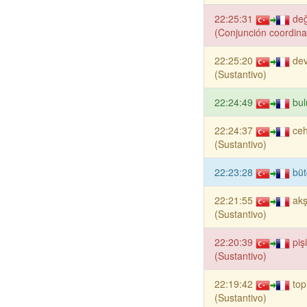
22:25:31
de
(Conjunción coordina
22:25:20
de
(Sustantivo)
22:24:49
bul
22:24:37
ce
(Sustantivo)
22:23:28
büt
22:21:55
ak
(Sustantivo)
22:20:39
piş
(Sustantivo)
22:19:42
to
(Sustantivo)