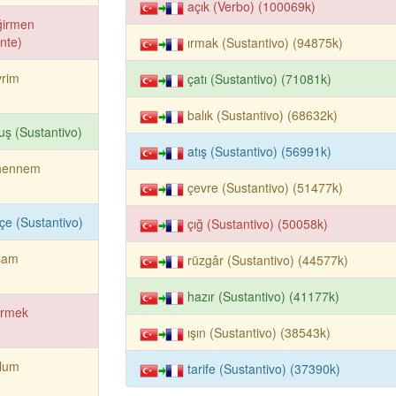
açık (Verbo) (100069k)
ğirmen
nte)
ırmak (Sustantivo) (94875k)
vrim
çatı (Sustantivo) (71081k)
balık (Sustantivo) (68632k)
uş (Sustantivo)
atış (Sustantivo) (56991k)
hennem
çevre (Sustantivo) (51477k)
çe (Sustantivo)
çığ (Sustantivo) (50058k)
şam
rüzgâr (Sustantivo) (44577k)
hazır (Sustantivo) (41177k)
irmek
ışın (Sustantivo) (38543k)
plum
tarife (Sustantivo) (37390k)