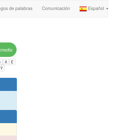
gos de palabras
Comunicación
Español
rmedio
ú
Á
É
Ÿ