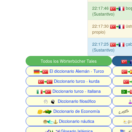
22:17:46
boş
(Sustantivo)
22:17:30
üs
propio)
22:17:25
çab
(Sustantivo)
Todos los Wörterbücher Tales
El diccionario Alemán - Turco
Diccionario turco - kurda
Diccionario turco - italiana
Diccionario filosófico
Diccionario de Economía
Diccionario náutica
Glosario Islámica