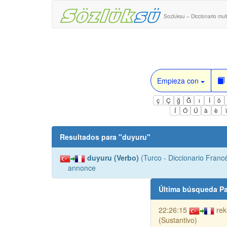
Sozluksu – Diccionario mult
Empieza con
ç
Ç
ğ
Ğ
ı
İ
ö
Í
Ó
Ú
à
è
Resultados para "
duyuru
"
duyuru (Verbo)
(Turco - Diccionario Francé
annonce
Última búsqueda Pa
22:26:15
re
(Sustantivo)