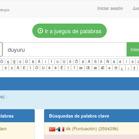
Iniciar sesión
Jue
ilingüe
Ir a juegos de palabras
inte
Ö
ş
Ş
ü
Ü
â
Â
î
Î
û
Û
ô
Ô
ä
Ä
ß
ñ
Ñ
á
é
í
ó
ì
ò
ù
À
È
Ì
Ò
Ù
ê
ë
Ë
ï
Ï
œ
Œ
æ
Æ
ə
Ə
¿
¡
ÿ
s) :
labras
Búsquedas de palabra clave
klam
ılık (Puntuación) (259429k)