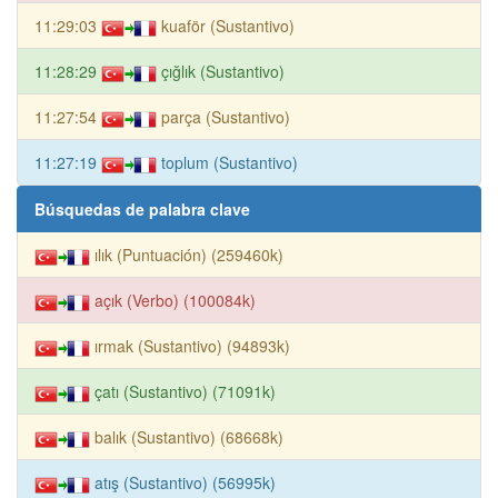
11:29:03
kuaför (Sustantivo)
11:28:29
çığlık (Sustantivo)
11:27:54
parça (Sustantivo)
11:27:19
toplum (Sustantivo)
Búsquedas de palabra clave
ılık (Puntuación) (259460k)
açık (Verbo) (100084k)
ırmak (Sustantivo) (94893k)
çatı (Sustantivo) (71091k)
balık (Sustantivo) (68668k)
atış (Sustantivo) (56995k)