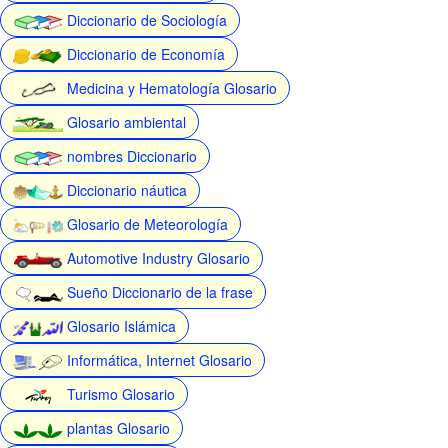
Diccionario de Sociología
Diccionario de Economía
Medicina y Hematología Glosario
Glosario ambiental
nombres Diccionario
Diccionario náutica
Glosario de Meteorología
Automotive Industry Glosario
Sueño Diccionario de la frase
Glosario Islámica
Informática, Internet Glosario
Turismo Glosario
plantas Glosario