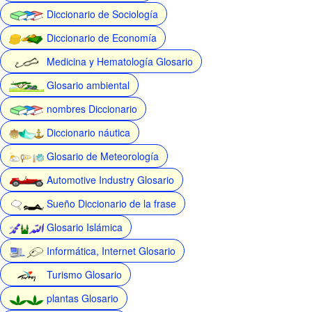
Diccionario de Sociología
Diccionario de Economía
Medicina y Hematología Glosario
Glosario ambiental
nombres Diccionario
Diccionario náutica
Glosario de Meteorología
Automotive Industry Glosario
Sueño Diccionario de la frase
Glosario Islámica
Informática, Internet Glosario
Turismo Glosario
plantas Glosario