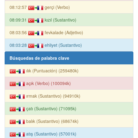
08:12:57
gerçi (Verbo)
08:09:31
kızıl (Sustantivo)
08:03:56
fevkalade (Adjetivo)
08:03:28
ehliyet (Sustantivo)
Búsquedas de palabra clave
ılık (Puntuación) (259480k)
açık (Verbo) (100094k)
ırmak (Sustantivo) (94910k)
çatı (Sustantivo) (71095k)
balık (Sustantivo) (68674k)
atış (Sustantivo) (57001k)