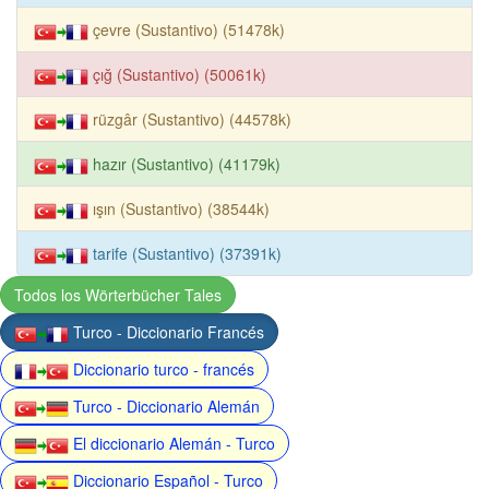
çevre (Sustantivo) (51478k)
çığ (Sustantivo) (50061k)
rüzgâr (Sustantivo) (44578k)
hazır (Sustantivo) (41179k)
ışın (Sustantivo) (38544k)
tarife (Sustantivo) (37391k)
Todos los Wörterbücher Tales
Turco - Diccionario Francés
Diccionario turco - francés
Turco - Diccionario Alemán
El diccionario Alemán - Turco
Diccionario Español - Turco