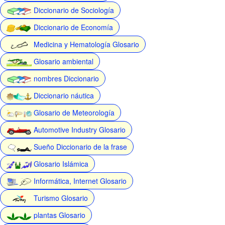
Diccionario de Sociología
Diccionario de Economía
Medicina y Hematología Glosario
Glosario ambiental
nombres Diccionario
Diccionario náutica
Glosario de Meteorología
Automotive Industry Glosario
Sueño Diccionario de la frase
Glosario Islámica
Informática, Internet Glosario
Turismo Glosario
plantas Glosario