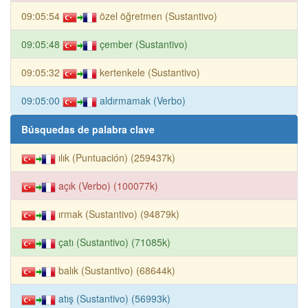
09:05:54
özel öğretmen (Sustantivo)
09:05:48
çember (Sustantivo)
09:05:32
kertenkele (Sustantivo)
09:05:00
aldırmamak (Verbo)
Búsquedas de palabra clave
ılık (Puntuación) (259437k)
açık (Verbo) (100077k)
ırmak (Sustantivo) (94879k)
çatı (Sustantivo) (71085k)
balık (Sustantivo) (68644k)
atış (Sustantivo) (56993k)