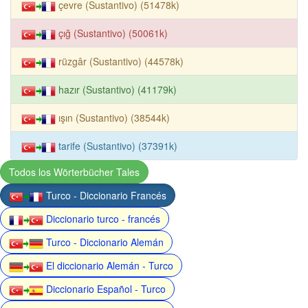
çevre (Sustantivo) (51478k)
çığ (Sustantivo) (50061k)
rüzgâr (Sustantivo) (44578k)
hazır (Sustantivo) (41179k)
ışın (Sustantivo) (38544k)
tarife (Sustantivo) (37391k)
Todos los Wörterbücher Tales
Turco - Diccionario Francés
Diccionario turco - francés
Turco - Diccionario Alemán
El diccionario Alemán - Turco
Diccionario Español - Turco