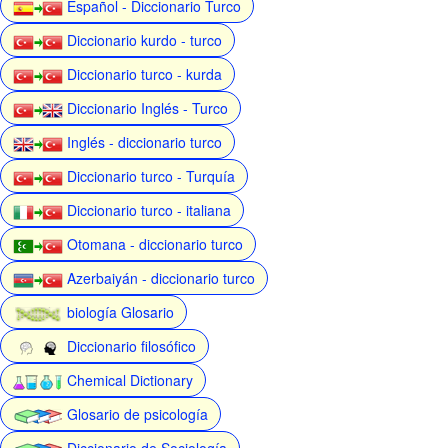
Español - Diccionario Turco
Diccionario kurdo - turco
Diccionario turco - kurda
Diccionario Inglés - Turco
Inglés - diccionario turco
Diccionario turco - Turquía
Diccionario turco - italiana
Otomana - diccionario turco
Azerbaiyán - diccionario turco
biología Glosario
Diccionario filosófico
Chemical Dictionary
Glosario de psicología
Diccionario de Sociología