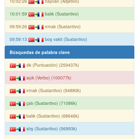
10:02:26
hayvan (Adjetivo)
10:01:59
balık (Sustantivo)
09:59:26
ırmak (Sustantivo)
09:59:13
boş vakit (Sustantivo)
Búsquedas de palabra clave
ılık (Puntuación) (259437k)
açık (Verbo) (100077k)
ırmak (Sustantivo) (94880k)
çatı (Sustantivo) (71086k)
balık (Sustantivo) (68646k)
atış (Sustantivo) (56993k)