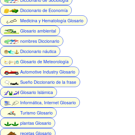
Diccionario de Economía
Medicina y Hematología Glosario
Glosario ambiental
nombres Diccionario
Diccionario náutica
Glosario de Meteorología
Automotive Industry Glosario
Sueño Diccionario de la frase
Glosario Islámica
Informática, Internet Glosario
Turismo Glosario
plantas Glosario
recetas Glosario