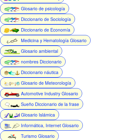
Glosario de psicología
Diccionario de Sociología
Diccionario de Economía
Medicina y Hematología Glosario
Glosario ambiental
nombres Diccionario
Diccionario náutica
Glosario de Meteorología
Automotive Industry Glosario
Sueño Diccionario de la frase
Glosario Islámica
Informática, Internet Glosario
Turismo Glosario