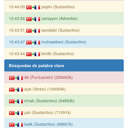
10:44:09
yeşim (Sustantivo)
10:43:54
varsayım (Adverbio)
10:43:51
sandalet (Sustantivo)
10:43:47
muhasebeci (Sustantivo)
10:43:44
kimlik (Sustantivo)
Búsquedas de palabra clave
ılık (Puntuación) (259460k)
açık (Verbo) (100084k)
ırmak (Sustantivo) (94893k)
çatı (Sustantivo) (71091k)
balık (Sustantivo) (68667k)