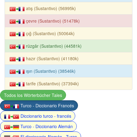
atış (Sustantivo) (56995k)
çevre (Sustantivo) (51478k)
çığ (Sustantivo) (50064k)
rüzgâr (Sustantivo) (44581k)
hazır (Sustantivo) (41180k)
ışın (Sustantivo) (38546k)
tarife (Sustantivo) (37394k)
Todos los Wörterbücher Tales
Turco - Diccionario Francés
Diccionario turco - francés
Turco - Diccionario Alemán
El diccionario Alemán - Turco