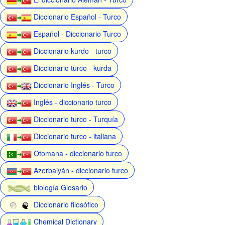
Diccionario Español - Turco
Español - Diccionario Turco
Diccionario kurdo - turco
Diccionario turco - kurda
Diccionario Inglés - Turco
Inglés - diccionario turco
Diccionario turco - Turquía
Diccionario turco - italiana
Otomana - diccionario turco
Azerbaiyán - diccionario turco
biología Glosario
Diccionario filosófico
Chemical Dictionary