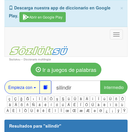
×
Descarga nuestra app de diccionario en Google
Play.
Abrir en Google Play
Toggle
navigati
Sozluksu – Diccionario multilingüe
Ir a juegos de palabras
Empieza con
intermedio
ç
Ç
ğ
Ğ
ı
İ
ö
Ö
ş
Ş
ü
Ü
â
Â
î
Î
û
Û
ô
Ô
ä
Ä
ß
ñ
Ñ
á
é
í
ó
ú
Á
É
Í
Ó
Ú
à
è
ì
ò
ù
À
È
Ì
Ò
Ù
ê
ë
Ë
ï
Ï
œ
Œ
æ
Æ
ə
Ə
¿
¡
ÿ
Ÿ
Resultados para "
silindir
"