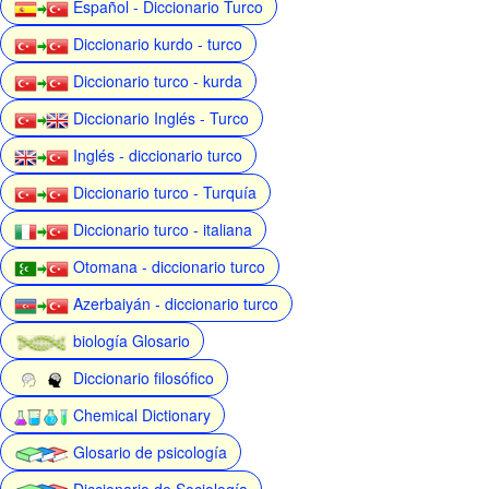
Español - Diccionario Turco
Diccionario kurdo - turco
Diccionario turco - kurda
Diccionario Inglés - Turco
Inglés - diccionario turco
Diccionario turco - Turquía
Diccionario turco - italiana
Otomana - diccionario turco
Azerbaiyán - diccionario turco
biología Glosario
Diccionario filosófico
Chemical Dictionary
Glosario de psicología
Diccionario de Sociología