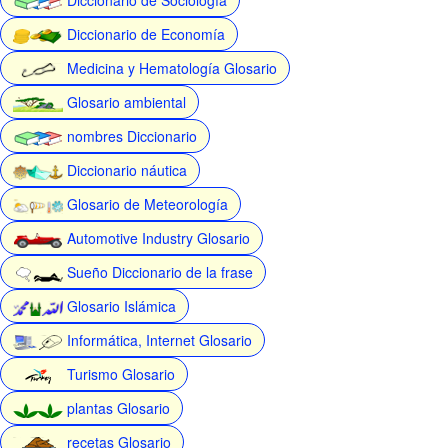
Diccionario de Economía
Medicina y Hematología Glosario
Glosario ambiental
nombres Diccionario
Diccionario náutica
Glosario de Meteorología
Automotive Industry Glosario
Sueño Diccionario de la frase
Glosario Islámica
Informática, Internet Glosario
Turismo Glosario
plantas Glosario
recetas Glosario