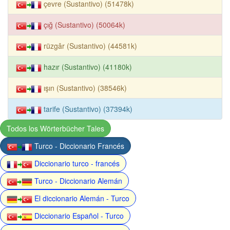
çevre (Sustantivo) (51478k)
çığ (Sustantivo) (50064k)
rüzgâr (Sustantivo) (44581k)
hazır (Sustantivo) (41180k)
ışın (Sustantivo) (38546k)
tarife (Sustantivo) (37394k)
Todos los Wörterbücher Tales
Turco - Diccionario Francés
Diccionario turco - francés
Turco - Diccionario Alemán
El diccionario Alemán - Turco
Diccionario Español - Turco