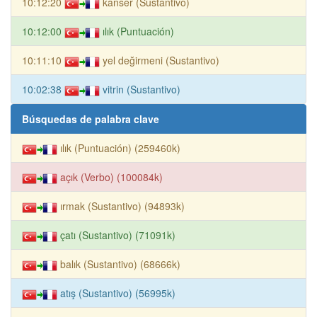
10:12:20
kanser (Sustantivo)
10:12:00
ılık (Puntuación)
10:11:10
yel değirmeni (Sustantivo)
10:02:38
vitrin (Sustantivo)
Búsquedas de palabra clave
ılık (Puntuación) (259460k)
açık (Verbo) (100084k)
ırmak (Sustantivo) (94893k)
çatı (Sustantivo) (71091k)
balık (Sustantivo) (68666k)
atış (Sustantivo) (56995k)