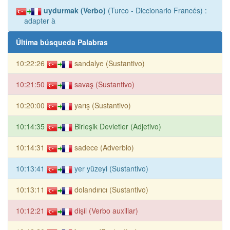
uydurmak (Verbo)
(Turco - Diccionario Francés) :
adapter à
Última búsqueda Palabras
10:22:26
sandalye (Sustantivo)
10:21:50
savaş (Sustantivo)
10:20:00
yarış (Sustantivo)
10:14:35
Birleşik Devletler (Adjetivo)
10:14:31
sadece (Adverbio)
10:13:41
yer yüzeyi (Sustantivo)
10:13:11
dolandırıcı (Sustantivo)
10:12:21
dişil (Verbo auxiliar)