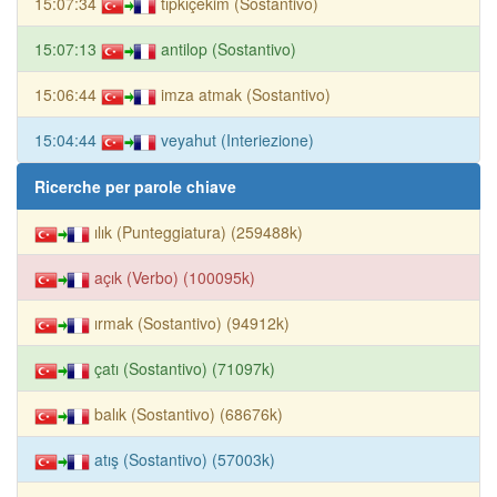
15:07:34
tıpkıçekim (Sostantivo)
15:07:13
antilop (Sostantivo)
15:06:44
imza atmak (Sostantivo)
15:04:44
veyahut (Interiezione)
Ricerche per parole chiave
ılık (Punteggiatura) (259488k)
açık (Verbo) (100095k)
ırmak (Sostantivo) (94912k)
çatı (Sostantivo) (71097k)
balık (Sostantivo) (68676k)
atış (Sostantivo) (57003k)