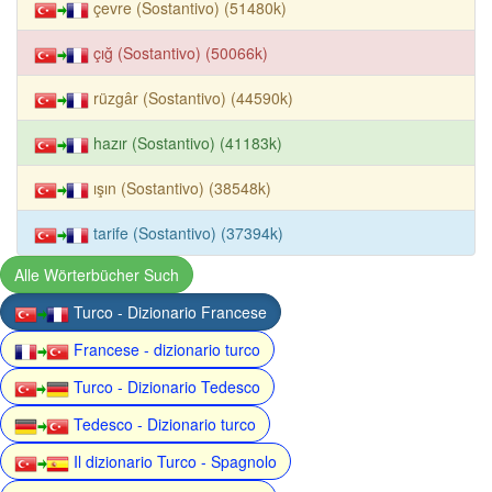
çevre (Sostantivo) (51480k)
çığ (Sostantivo) (50066k)
rüzgâr (Sostantivo) (44590k)
hazır (Sostantivo) (41183k)
ışın (Sostantivo) (38548k)
tarife (Sostantivo) (37394k)
Alle Wörterbücher Such
Turco - Dizionario Francese
Francese - dizionario turco
Turco - Dizionario Tedesco
Tedesco - Dizionario turco
Il dizionario Turco - Spagnolo