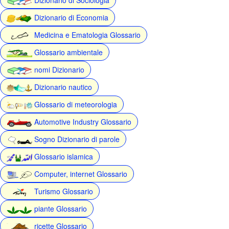
Dizionario di Economia
Medicina e Ematologia Glossario
Glossario ambientale
nomi Dizionario
Dizionario nautico
Glossario di meteorologia
Automotive Industry Glossario
Sogno Dizionario di parole
Glossario islamica
Computer, internet Glossario
Turismo Glossario
piante Glossario
ricette Glossario