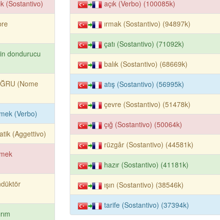
ık (Sostantivo)
açık (Verbo) (100085k)
bre
ırmak (Sostantivo) (94897k)
çatı (Sostantivo) (71092k)
in dondurucu
balık (Sostantivo) (68669k)
ĞRU (Nome
atış (Sostantivo) (56995k)
çevre (Sostantivo) (51478k)
mek (Verbo)
çığ (Sostantivo) (50064k)
atik (Aggettivo)
rüzgâr (Sostantivo) (44581k)
emek
hazır (Sostantivo) (41181k)
düktör
ışın (Sostantivo) (38546k)
tarife (Sostantivo) (37394k)
ırım