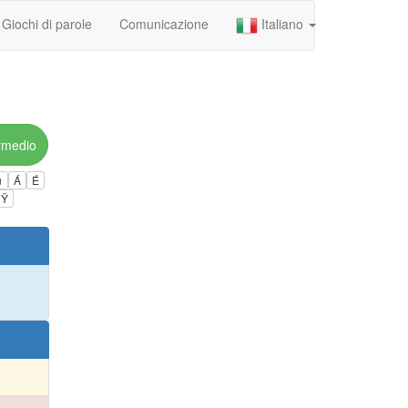
Giochi di parole
Comunicazione
Italiano
rmedio
ú
Á
É
Ÿ