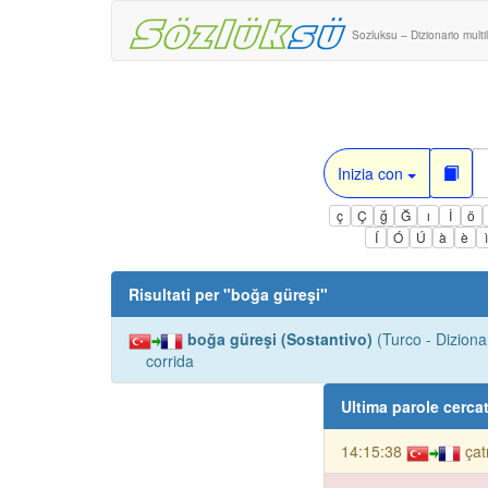
Sozluksu – Dizionario multi
Inizia con
ç
Ç
ğ
Ğ
ı
İ
ö
Í
Ó
Ú
à
è
Risultati per "
boğa güreşi
"
boğa güreşi (Sostantivo)
(Turco - Diziona
corrida
Ultima parole cerca
14:15:38
çat