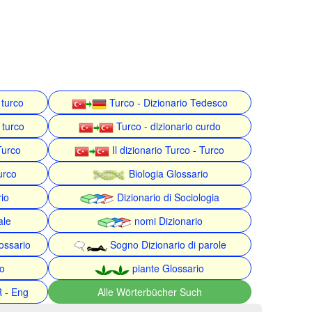
 turco
Turco - Dizionario Tedesco
 turco
Turco - dizionario curdo
Turco
Il dizionario Turco - Turco
urco
Biologia Glossario
rio
Dizionario di Sociologia
ale
nomi Dizionario
ossario
Sogno Dizionario di parole
o
piante Glossario
R - Eng
Alle Wörterbücher Such