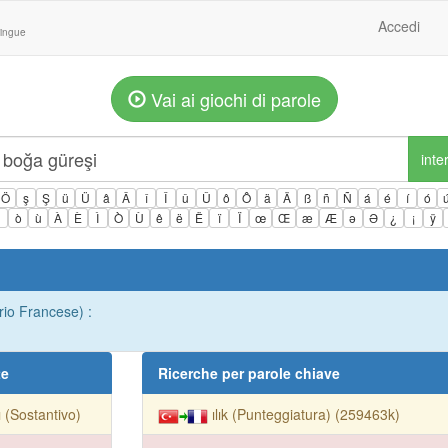
Accedi
lingue
Vai ai giochi di parole
inte
Ö
ş
Ş
ü
Ü
â
Â
î
Î
û
Û
ô
Ô
ä
Ä
ß
ñ
Ñ
á
é
í
ó
ì
ò
ù
À
È
Ì
Ò
Ù
ê
ë
Ë
ï
Ï
œ
Œ
æ
Æ
ə
Ə
¿
¡
ÿ
rio Francese) :
te
Ricerche per parole chiave
ı (Sostantivo)
ılık (Punteggiatura) (259463k)