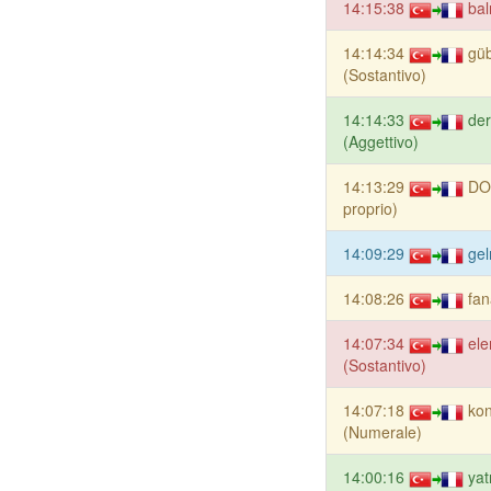
14:15:38
bal
14:14:34
gü
(Sostantivo)
14:14:33
der
(Aggettivo)
14:13:29
DO
proprio)
14:09:29
gel
14:08:26
fan
14:07:34
el
(Sostantivo)
14:07:18
kon
(Numerale)
14:00:16
yat