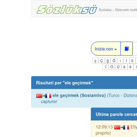
Sozluksu – Dizionario multi
Inizia con
ç
Ç
ğ
Ğ
ı
İ
ö
Í
Ó
Ú
à
è
Risultati per "
ele geçirmek
"
ele geçirmek (Sostantivo)
(Turco - Dizion
capturer
Ultima parole cerca
12:09:13
Eti
proprio)