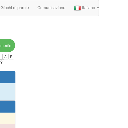
Giochi di parole
Comunicazione
Italiano
rmedio
ú
Á
É
Ÿ