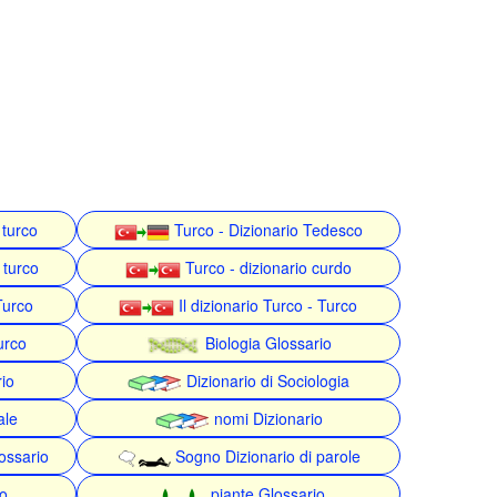
 turco
Turco - Dizionario Tedesco
 turco
Turco - dizionario curdo
Turco
Il dizionario Turco - Turco
urco
Biologia Glossario
rio
Dizionario di Sociologia
ale
nomi Dizionario
ossario
Sogno Dizionario di parole
o
piante Glossario