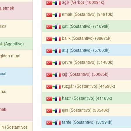
açık (Verbo) (100094k)
a etmek
ırmak (Sostantivo) (94910k)
azu
çatı (Sostantivo) (71096k)
balık (Sostantivo) (68675k)
klı (Aggettivo)
atış (Sostantivo) (57003k)
giden muaf
çevre (Sostantivo) (51480k)
acat
çığ (Sostantivo) (50065k)
rüzgâr (Sostantivo) (44590k)
arsu
hazır (Sostantivo) (41183k)
nak
ışın (Sostantivo) (38548k)
tarife (Sostantivo) (37394k)
ın (Sostantivo)