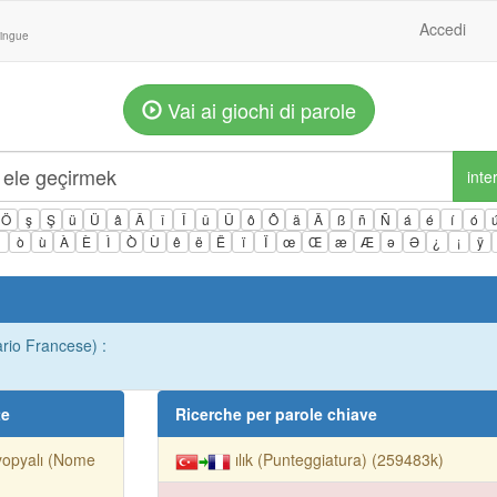
Accedi
lingue
Vai ai giochi di parole
inte
Ö
ş
Ş
ü
Ü
â
Â
î
Î
û
Û
ô
Ô
ä
Ä
ß
ñ
Ñ
á
é
í
ó
ì
ò
ù
À
È
Ì
Ò
Ù
ê
ë
Ë
ï
Ï
œ
Œ
æ
Æ
ə
Ə
¿
¡
ÿ
ario Francese) :
te
Ricerche per parole chiave
yopyalı (Nome
ılık (Punteggiatura) (259483k)