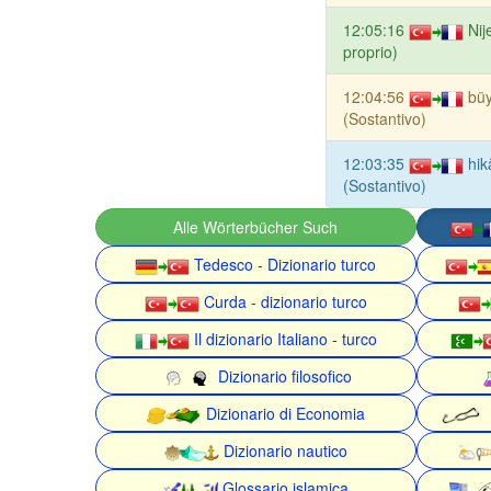
12:05:16
Nij
proprio)
12:04:56
bü
(Sostantivo)
12:03:35
hik
(Sostantivo)
Alle Wörterbücher Such
Tedesco - Dizionario turco
Curda - dizionario turco
Il dizionario Italiano - turco
Dizionario filosofico
Dizionario di Economia
Dizionario nautico
Glossario islamica