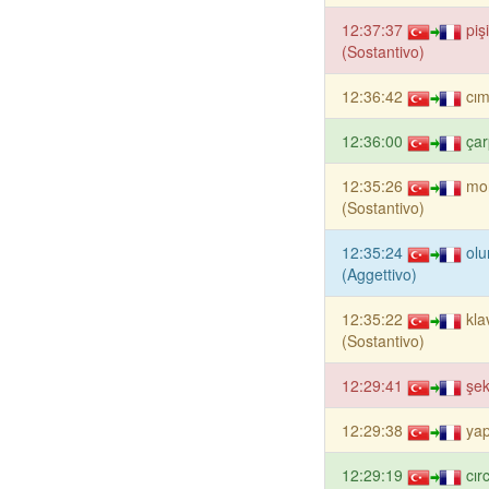
12:37:37
piş
(Sostantivo)
12:36:42
cım
12:36:00
çar
12:35:26
mo
(Sostantivo)
12:35:24
ol
(Aggettivo)
12:35:22
kla
(Sostantivo)
12:29:41
şek
12:29:38
ya
12:29:19
cır