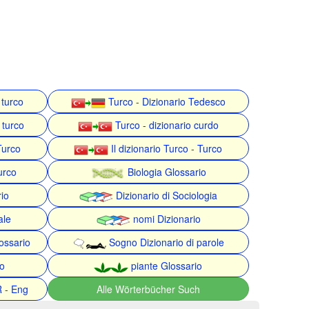
 turco
Turco - Dizionario Tedesco
 turco
Turco - dizionario curdo
Turco
Il dizionario Turco - Turco
urco
Biologia Glossario
rio
Dizionario di Sociologia
ale
nomi Dizionario
ossario
Sogno Dizionario di parole
o
piante Glossario
R - Eng
Alle Wörterbücher Such