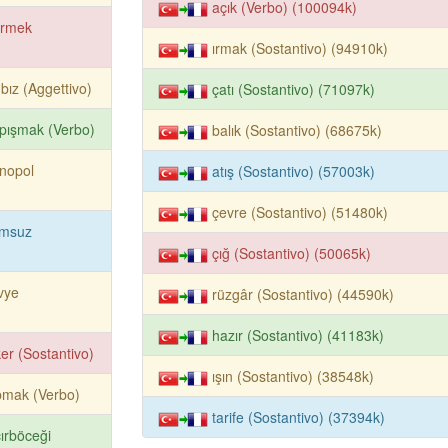
açık (Verbo) (100094k)
irmek
ırmak (Sostantivo) (94910k)
bız (Aggettivo)
çatı (Sostantivo) (71097k)
pışmak (Verbo)
balık (Sostantivo) (68675k)
nopol
atış (Sostantivo) (57003k)
çevre (Sostantivo) (51480k)
umsuz
çığ (Sostantivo) (50065k)
vye
rüzgâr (Sostantivo) (44590k)
hazır (Sostantivo) (41183k)
er (Sostantivo)
ışın (Sostantivo) (38548k)
pmak (Verbo)
tarife (Sostantivo) (37394k)
cırböceği