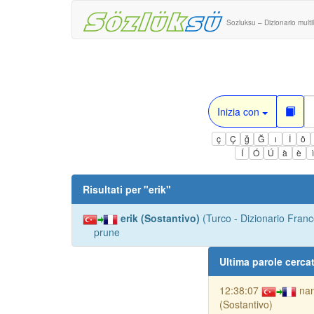
Sozluksu – Dizionario multi
Inizia con
ç
Ç
ğ
Ğ
ı
İ
ö
Í
Ó
Ú
à
è
Risultati per "
erik
"
erik (Sostantivo)
(Turco - Dizionario Franc
prune
Ultima parole cerca
12:38:07
na
(Sostantivo)