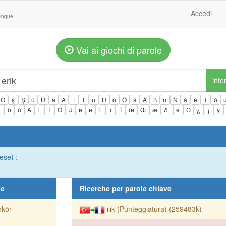
Accedi
lingue
Vai ai giochi di parole
inte
Ö
ş
Ş
ü
Ü
â
Â
î
Î
û
Û
ô
Ô
ä
Ä
ß
ñ
Ñ
á
é
í
ó
ì
ò
ù
À
È
Ì
Ò
Ù
ê
ë
Ë
ï
Ï
œ
Œ
æ
Æ
ə
Ə
¿
¡
ÿ
ese) :
te
Ricerche per parole chiave
nkör
ılık (Punteggiatura) (259483k)