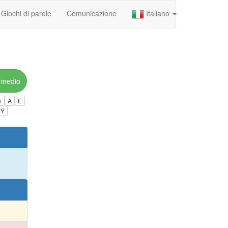
Giochi di parole
Comunicazione
Italiano
rmedio
ú
Á
É
Ÿ