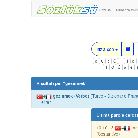
Sozluksu – Dizionario multi
Inizia con
ç
Ç
ğ
Ğ
ı
İ
ö
Í
Ó
Ú
à
è
Risultati per "
gezinmek
"
gezinmek (Verbo)
(Turco - Dizionario Fran
errer
Ultima parole cerca
10:10:15
me
(Sostantivo)