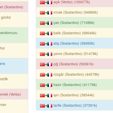
açık (Verbo) (100077k)
let (Sostantivo)
ırmak (Sostantivo) (94880k)
r günkü
çatı (Sostantivo) (71086k)
bandomuzu
balık (Sostantivo) (68646k)
atış (Sostantivo) (56993k)
hür
çevre (Sostantivo) (51478k)
ans
çığ (Sostantivo) (50061k)
rüzgâr (Sostantivo) (44578k)
sizlik
hazır (Sostantivo) (41179k)
emek (Verbo)
ışın (Sostantivo) (38544k)
yvan
tarife (Sostantivo) (37391k)