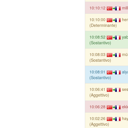
10:10:12
mil
10:10:00
he
(Determinante)
10:08:52
ya
(Sostantivo)
10:08:03
mü
(Sostantivo)
10:08:01
aly
(Sostantivo)
10:06:41
ses
(Aggettivo)
10:06:28
ekl
10:02:26
ha
(Aggettivo)