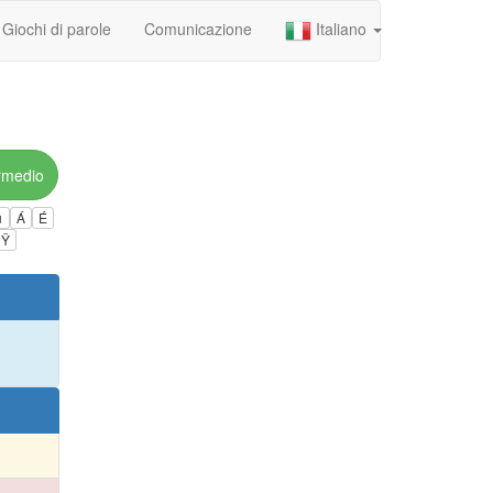
Giochi di parole
Comunicazione
Italiano
rmedio
ú
Á
É
Ÿ