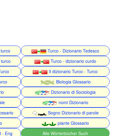
 turco
Turco - Dizionario Tedesco
 turco
Turco - dizionario curdo
Turco
Il dizionario Turco - Turco
urco
Biologia Glossario
rio
Dizionario di Sociologia
ale
nomi Dizionario
ossario
Sogno Dizionario di parole
o
piante Glossario
R - Eng
Alle Wörterbücher Such