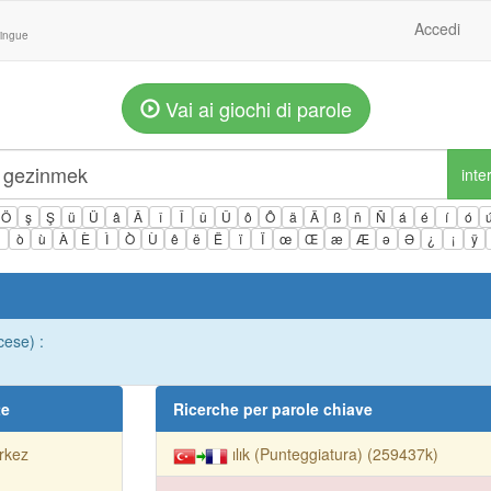
Accedi
lingue
Vai ai giochi di parole
inte
Ö
ş
Ş
ü
Ü
â
Â
î
Î
û
Û
ô
Ô
ä
Ä
ß
ñ
Ñ
á
é
í
ó
ì
ò
ù
À
È
Ì
Ò
Ù
ê
ë
Ë
ï
Ï
œ
Œ
æ
Æ
ə
Ə
¿
¡
ÿ
cese) :
te
Ricerche per parole chiave
rkez
ılık (Punteggiatura) (259437k)