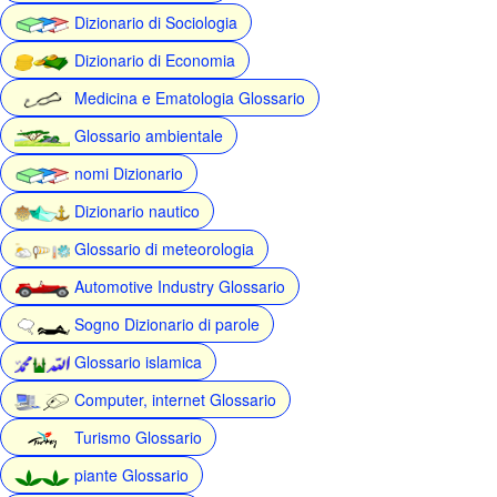
Dizionario di Sociologia
Dizionario di Economia
Medicina e Ematologia Glossario
Glossario ambientale
nomi Dizionario
Dizionario nautico
Glossario di meteorologia
Automotive Industry Glossario
Sogno Dizionario di parole
Glossario islamica
Computer, internet Glossario
Turismo Glossario
piante Glossario