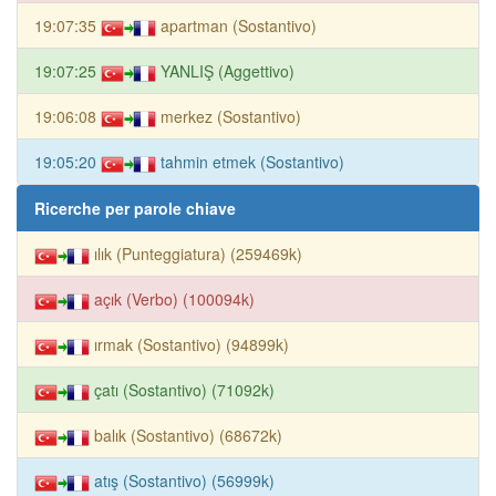
19:07:35
apartman (Sostantivo)
19:07:25
YANLIŞ (Aggettivo)
19:06:08
merkez (Sostantivo)
19:05:20
tahmin etmek (Sostantivo)
Ricerche per parole chiave
ılık (Punteggiatura) (259469k)
açık (Verbo) (100094k)
ırmak (Sostantivo) (94899k)
çatı (Sostantivo) (71092k)
balık (Sostantivo) (68672k)
atış (Sostantivo) (56999k)