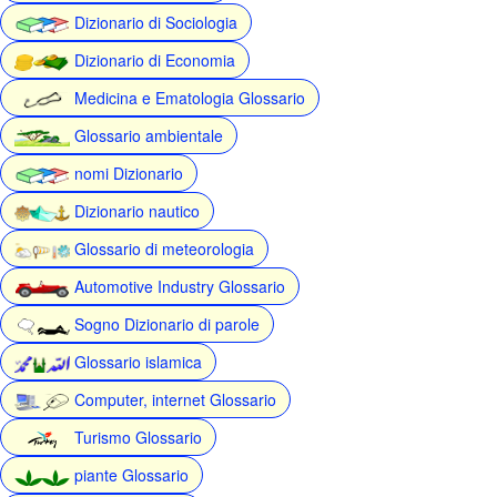
Dizionario di Sociologia
Dizionario di Economia
Medicina e Ematologia Glossario
Glossario ambientale
nomi Dizionario
Dizionario nautico
Glossario di meteorologia
Automotive Industry Glossario
Sogno Dizionario di parole
Glossario islamica
Computer, internet Glossario
Turismo Glossario
piante Glossario