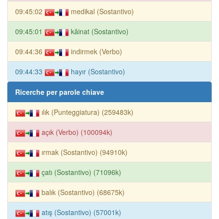
09:45:02
medikal (Sostantivo)
09:45:01
kâinat (Sostantivo)
09:44:36
indirmek (Verbo)
09:44:33
hayır (Sostantivo)
Ricerche per parole chiave
ılık (Punteggiatura) (259483k)
açık (Verbo) (100094k)
ırmak (Sostantivo) (94910k)
çatı (Sostantivo) (71096k)
balık (Sostantivo) (68675k)
atış (Sostantivo) (57001k)