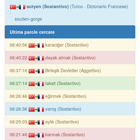
sutyen (Sostantivo)
(Turco - Dizionario Francese)
:
soutien-gorge
Ultima parole cercate
06:40:56
karaciğer (Sostantivo)
06:40:22
dayak atmak (Sostantivo)
06:37:16
Birleşik Devletler (Aggettivo)
06:27:14
taksit (Sostantivo)
06:26:46
eğirmek (Sostantivo)
06:26:36
varoş (Sostantivo)
06:25:03
aylık (Sostantivo)
06:21:46
barınak (Sostantivo)