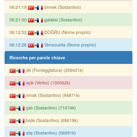
06:21:19
örmek (Sostantivo)
06:21:00
galaksi (Sostantivo)
06:12:32
DOĞRU (Nome proprio)
06:12:26
Venezuella (Nome proprio)
Ricerche per parole chiave
ılık (Punteggiatura) (259421k)
açık (Verbo) (100062k)
ırmak (Sostantivo) (94871k)
çatı (Sostantivo) (71074k)
balık (Sostantivo) (68619k)
atış (Sostantivo) (56991k)