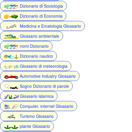
Dizionario di Sociologia
Dizionario di Economia
Medicina e Ematologia Glossario
Glossario ambientale
nomi Dizionario
Dizionario nautico
Glossario di meteorologia
Automotive Industry Glossario
Sogno Dizionario di parole
Glossario islamica
Computer, internet Glossario
Turismo Glossario
piante Glossario