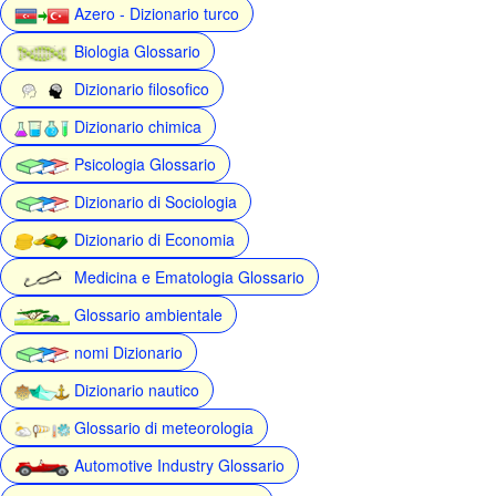
Azero - Dizionario turco
Biologia Glossario
Dizionario filosofico
Dizionario chimica
Psicologia Glossario
Dizionario di Sociologia
Dizionario di Economia
Medicina e Ematologia Glossario
Glossario ambientale
nomi Dizionario
Dizionario nautico
Glossario di meteorologia
Automotive Industry Glossario