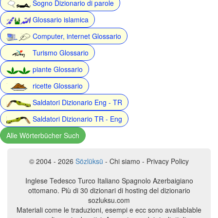
Sogno Dizionario di parole
Glossario islamica
Computer, internet Glossario
Turismo Glossario
piante Glossario
ricette Glossario
Saldatori Dizionario Eng - TR
Saldatori Dizionario TR - Eng
Alle Wörterbücher Such
© 2004 - 2026
Sözlüksü
- Chi siamo - Privacy Policy
Inglese Tedesco Turco Italiano Spagnolo Azerbaigiano
ottomano. Più di 30 dizionari di hosting del dizionario
sozluksu.com
Materiali come le traduzioni, esempi e ecc sono availablable