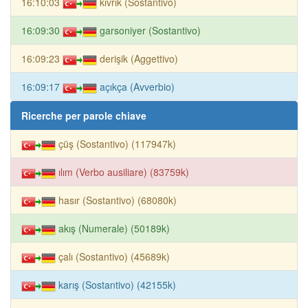
16:10:03
kıvrık (Sostantivo)
16:09:30
garsoniyer (Sostantivo)
16:09:23
derişik (Aggettivo)
16:09:17
açıkça (Avverbio)
Ricerche per parole chiave
çüş (Sostantivo) (117947k)
ılım (Verbo ausiliare) (83759k)
hasır (Sostantivo) (68080k)
akış (Numerale) (50189k)
çalı (Sostantivo) (45689k)
karış (Sostantivo) (42155k)