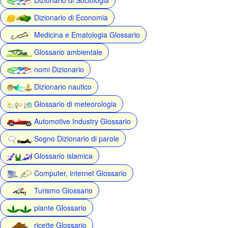
Dizionario di Economia
Medicina e Ematologia Glossario
Glossario ambientale
nomi Dizionario
Dizionario nautico
Glossario di meteorologia
Automotive Industry Glossario
Sogno Dizionario di parole
Glossario islamica
Computer, internet Glossario
Turismo Glossario
piante Glossario
ricette Glossario