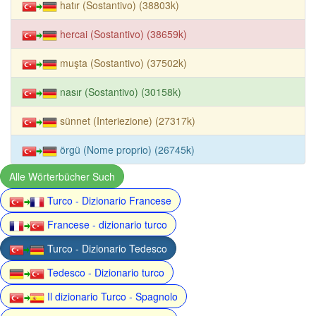
hatır (Sostantivo) (38803k)
hercai (Sostantivo) (38659k)
muşta (Sostantivo) (37502k)
nasır (Sostantivo) (30158k)
sünnet (Interiezione) (27317k)
örgü (Nome proprio) (26745k)
Alle Wörterbücher Such
Turco - Dizionario Francese
Francese - dizionario turco
Turco - Dizionario Tedesco
Tedesco - Dizionario turco
Il dizionario Turco - Spagnolo