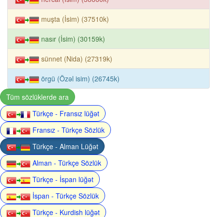
muşta (İsim) (37510k)
nasır (İsim) (30159k)
sünnet (Nida) (27319k)
örgü (Özəl isim) (26745k)
Tüm sözlüklerde ara
Türkçe - Fransız lüğət
Fransız - Türkçe Sözlük
Türkçe - Alman Lüğət
Alman - Türkçe Sözlük
Türkçe - İspan lüğət
İspan - Türkçe Sözlük
Türkçe - Kurdish lüğət