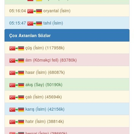
05:16:04
oryantal (İsim)
05:15:47
tahıl (İsim)
Çox Axtarılan Sözlər
çüş (İsim) (117958k)
ılım (Köməkçi feil) (83780k)
hasır (İsim) (68087k)
akış (Say) (50190k)
çalı (İsim) (45694k)
karış (İsim) (42156k)
hatır (İsim) (38814k)
hercai (İsim) (38660k)