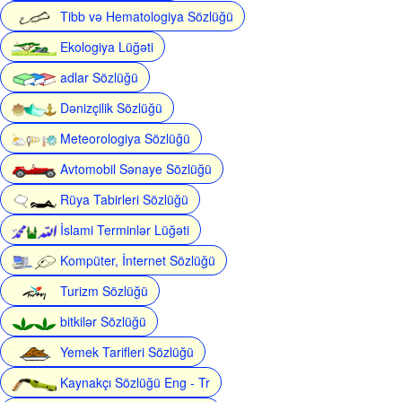
Tibb və Hematologiya Sözlüğü
Ekologiya Lüğəti
adlar Sözlüğü
Dənizçilik Sözlüğü
Meteorologiya Sözlüğü
Avtomobil Sənaye Sözlüğü
Rüya Tabirleri Sözlüğü
İslami Terminlər Lüğəti
Kompüter, İnternet Sözlüğü
Turizm Sözlüğü
bitkilər Sözlüğü
Yemek Tarifleri Sözlüğü
Kaynakçı Sözlüğü Eng - Tr