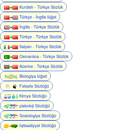
Kurdish - Türkçe Sözlük
Türkçe - İngilis lüğət
İngilis - Türkçe Sözlük
Türkçe - Türkçe Sözlük
İtalyan - Türkçe Sözlük
Osmanlıca - Türkçe Sözlük
Azerice - Türkçe Sözlük
Biologiya lüğəti
Fəlsəfə Sözlüğü
Kimya Sözlüğü
piskoloji Sözlüğü
Sosiologiya Sözlüğü
İqtisadiyyat Sözlüğü