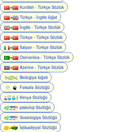
Kurdish - Türkçe Sözlük
Türkçe - İngilis lüğət
İngilis - Türkçe Sözlük
Türkçe - Türkçe Sözlük
İtalyan - Türkçe Sözlük
Osmanlıca - Türkçe Sözlük
Azerice - Türkçe Sözlük
Biologiya lüğəti
Fəlsəfə Sözlüğü
Kimya Sözlüğü
piskoloji Sözlüğü
Sosiologiya Sözlüğü
İqtisadiyyat Sözlüğü