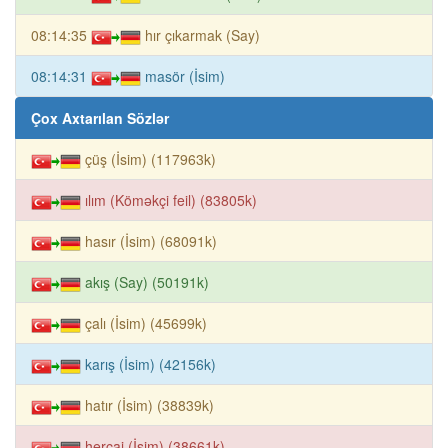
08:14:35
hır çıkarmak (Say)
08:14:31
masör (İsim)
Çox Axtarılan Sözlər
çüş (İsim) (117963k)
ılım (Köməkçi feil) (83805k)
hasır (İsim) (68091k)
akış (Say) (50191k)
çalı (İsim) (45699k)
karış (İsim) (42156k)
hatır (İsim) (38839k)
hercai (İsim) (38661k)