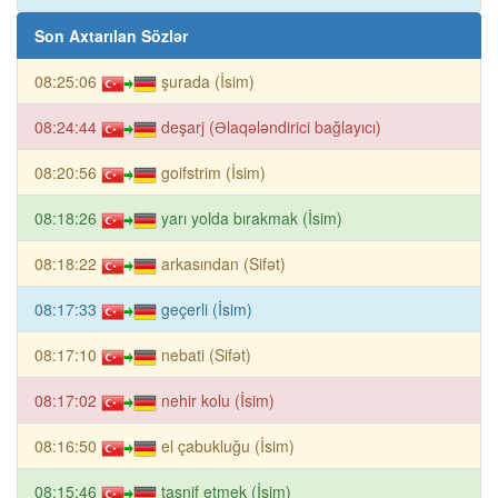
Son Axtarılan Sözlər
08:25:06
şurada (İsim)
08:24:44
deşarj (Əlaqələndirici bağlayıcı)
08:20:56
goifstrim (İsim)
08:18:26
yarı yolda bırakmak (İsim)
08:18:22
arkasından (Sifət)
08:17:33
geçerli (İsim)
08:17:10
nebati (Sifət)
08:17:02
nehir kolu (İsim)
08:16:50
el çabukluğu (İsim)
08:15:46
tasnif etmek (İsim)