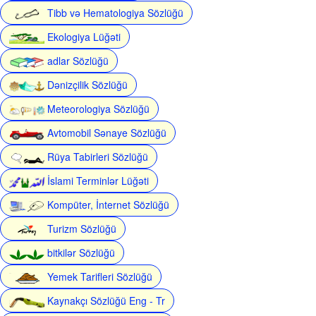
Tibb və Hematologiya Sözlüğü
Ekologiya Lüğəti
adlar Sözlüğü
Dənizçilik Sözlüğü
Meteorologiya Sözlüğü
Avtomobil Sənaye Sözlüğü
Rüya Tabirleri Sözlüğü
İslami Terminlər Lüğəti
Kompüter, İnternet Sözlüğü
Turizm Sözlüğü
bitkilər Sözlüğü
Yemek Tarifleri Sözlüğü
Kaynakçı Sözlüğü Eng - Tr