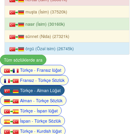
muşta (İsim) (37520k)
nasır (İsim) (30160k)
sünnet (Nida) (27321k)
örgü (Özəl isim) (26745k)
Tüm sözlüklerde ara
Türkçe - Fransız lüğət
Fransız - Türkçe Sözlük
Türkçe - Alman Lüğət
Alman - Türkçe Sözlük
Türkçe - İspan lüğət
İspan - Türkçe Sözlük
Türkçe - Kurdish lüğət