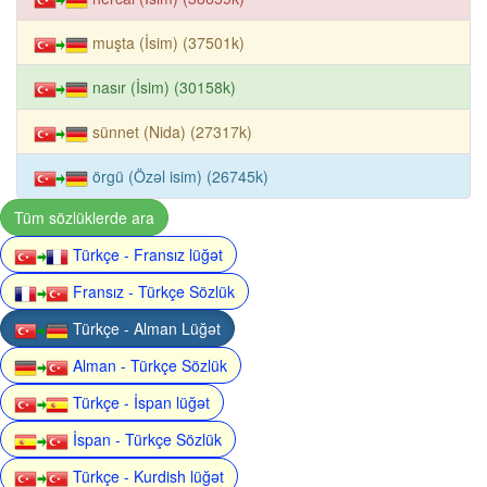
muşta (İsim) (37501k)
nasır (İsim) (30158k)
sünnet (Nida) (27317k)
örgü (Özəl isim) (26745k)
Tüm sözlüklerde ara
Türkçe - Fransız lüğət
Fransız - Türkçe Sözlük
Türkçe - Alman Lüğət
Alman - Türkçe Sözlük
Türkçe - İspan lüğət
İspan - Türkçe Sözlük
Türkçe - Kurdish lüğət