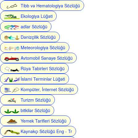
Tibb və Hematologiya Sözlüğü
Ekologiya Lüğəti
adlar Sözlüğü
Dənizçilik Sözlüğü
Meteorologiya Sözlüğü
Avtomobil Sənaye Sözlüğü
Rüya Tabirleri Sözlüğü
İslami Terminlər Lüğəti
Kompüter, İnternet Sözlüğü
Turizm Sözlüğü
bitkilər Sözlüğü
Yemek Tarifleri Sözlüğü
Kaynakçı Sözlüğü Eng - Tr