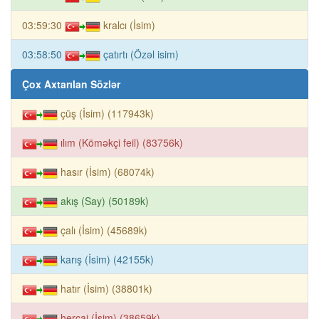
03:59:30
kralcı (İsim)
03:58:50
çatırtı (Özəl isim)
Çox Axtarılan Sözlər
çüş (İsim) (117943k)
ılım (Köməkçi feil) (83756k)
hasır (İsim) (68074k)
akış (Say) (50189k)
çalı (İsim) (45689k)
karış (İsim) (42155k)
hatır (İsim) (38801k)
hercai (İsim) (38659k)