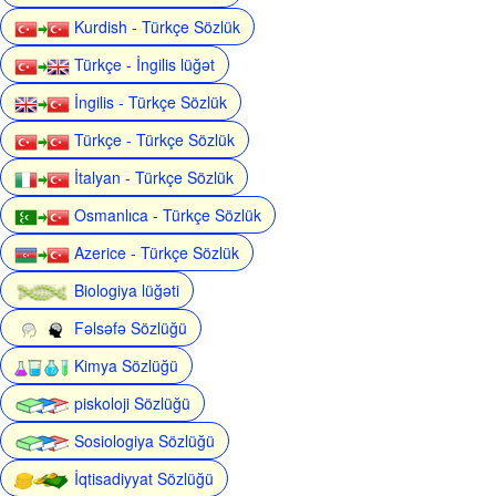
Kurdish - Türkçe Sözlük
Türkçe - İngilis lüğət
İngilis - Türkçe Sözlük
Türkçe - Türkçe Sözlük
İtalyan - Türkçe Sözlük
Osmanlıca - Türkçe Sözlük
Azerice - Türkçe Sözlük
Biologiya lüğəti
Fəlsəfə Sözlüğü
Kimya Sözlüğü
piskoloji Sözlüğü
Sosiologiya Sözlüğü
İqtisadiyyat Sözlüğü