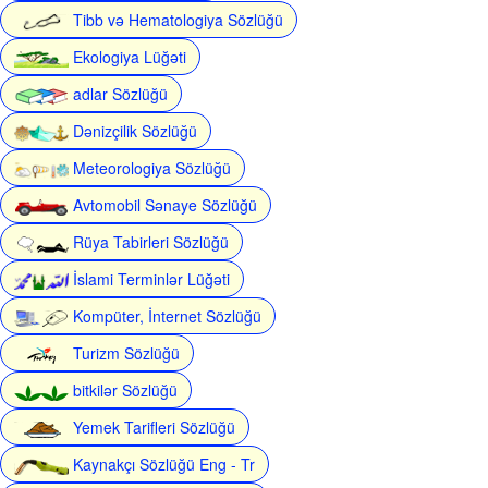
Tibb və Hematologiya Sözlüğü
Ekologiya Lüğəti
adlar Sözlüğü
Dənizçilik Sözlüğü
Meteorologiya Sözlüğü
Avtomobil Sənaye Sözlüğü
Rüya Tabirleri Sözlüğü
İslami Terminlər Lüğəti
Kompüter, İnternet Sözlüğü
Turizm Sözlüğü
bitkilər Sözlüğü
Yemek Tarifleri Sözlüğü
Kaynakçı Sözlüğü Eng - Tr