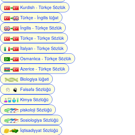
Kurdish - Türkçe Sözlük
Türkçe - İngilis lüğət
İngilis - Türkçe Sözlük
Türkçe - Türkçe Sözlük
İtalyan - Türkçe Sözlük
Osmanlıca - Türkçe Sözlük
Azerice - Türkçe Sözlük
Biologiya lüğəti
Fəlsəfə Sözlüğü
Kimya Sözlüğü
piskoloji Sözlüğü
Sosiologiya Sözlüğü
İqtisadiyyat Sözlüğü