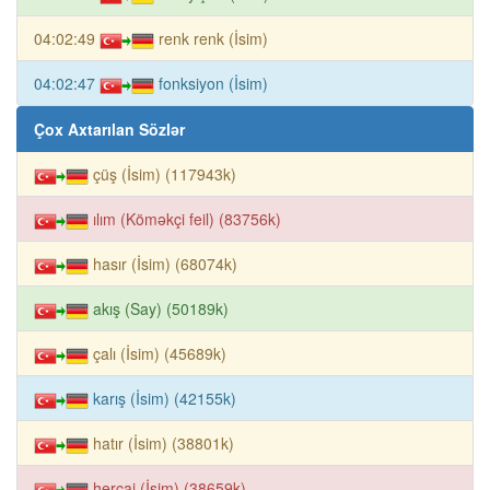
04:02:49
renk renk (İsim)
04:02:47
fonksiyon (İsim)
Çox Axtarılan Sözlər
çüş (İsim) (117943k)
ılım (Köməkçi feil) (83756k)
hasır (İsim) (68074k)
akış (Say) (50189k)
çalı (İsim) (45689k)
karış (İsim) (42155k)
hatır (İsim) (38801k)
hercai (İsim) (38659k)