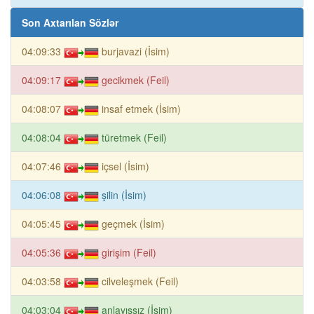
Son Axtarılan Sözlər
04:09:33
burjavazi (İsim)
04:09:17
gecikmek (Feil)
04:08:07
insaf etmek (İsim)
04:08:04
türetmek (Feil)
04:07:46
içsel (İsim)
04:06:08
şilin (İsim)
04:05:45
geçmek (İsim)
04:05:36
girişim (Feil)
04:03:58
cilveleşmek (Feil)
04:03:04
anlayışsız (İsim)