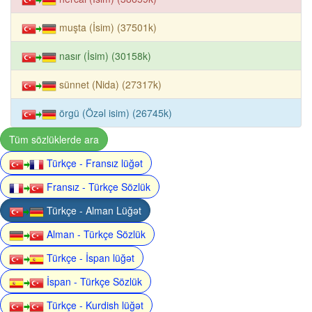
muşta (İsim) (37501k)
nasır (İsim) (30158k)
sünnet (Nida) (27317k)
örgü (Özəl isim) (26745k)
Tüm sözlüklerde ara
Türkçe - Fransız lüğət
Fransız - Türkçe Sözlük
Türkçe - Alman Lüğət
Alman - Türkçe Sözlük
Türkçe - İspan lüğət
İspan - Türkçe Sözlük
Türkçe - Kurdish lüğət