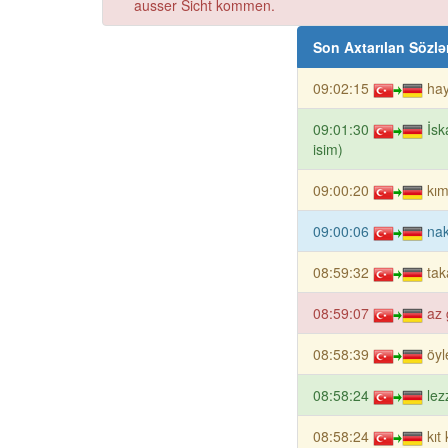
ausser Sicht kommen.
Son Axtarılan Sözlə
09:02:15
hay
09:01:30
İsk
isim)
09:00:20
kım
09:00:06
nak
08:59:32
tak
08:59:07
az 
08:58:39
öyl
08:58:24
lez
08:58:24
kıt