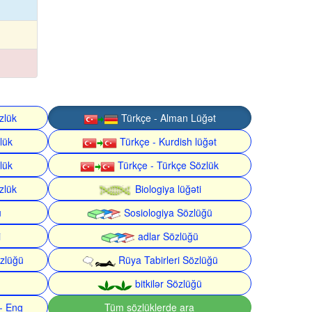
zlük
Türkçe - Alman Lüğət
lük
Türkçe - Kurdish lüğət
lük
Türkçe - Türkçe Sözlük
zlük
Biologiya lüğəti
ü
Sosiologiya Sözlüğü
i
adlar Sözlüğü
zlüğü
Rüya Tabirleri Sözlüğü
bitkilər Sözlüğü
- Eng
Tüm sözlüklerde ara