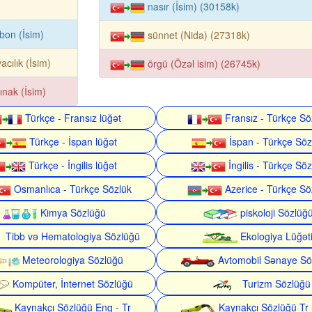
nasır (İsim) (30158k)
bon (İsim)
sünnet (Nida) (27318k)
acılık (İsim)
örgü (Özəl isim) (26745k)
ınak (İsim)
Türkçe - Fransız lüğət
Fransız - Türkçe Sö
Türkçe - İspan lüğət
İspan - Türkçe Söz
Türkçe - İngilis lüğət
İngilis - Türkçe Söz
Osmanlıca - Türkçe Sözlük
Azerice - Türkçe Sö
Kimya Sözlüğü
piskoloji Sözlüğ
Tibb və Hematologiya Sözlüğü
Ekologiya Lüğət
Meteorologiya Sözlüğü
Avtomobil Sənaye Sö
Kompüter, İnternet Sözlüğü
Turizm Sözlüğü
Kaynakçı Sözlüğü Eng - Tr
Kaynakçı Sözlüğü Tr 