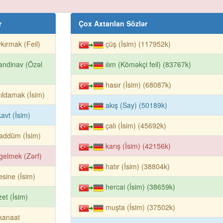
r
Çox Axtarılan Sözlər
kırmak (Feil)
çüş (İsim) (117952k)
andinav (Özəl
ılım (Köməkçi feil) (83767k)
hasır (İsim) (68087k)
ıldamak (İsim)
akış (Say) (50189k)
avt (İsim)
çalı (İsim) (45692k)
addüm (İsim)
karış (İsim) (42156k)
gelmek (Zərf)
hatır (İsim) (38804k)
esine (İsim)
hercai (İsim) (38659k)
zet (İsim)
muşta (İsim) (37502k)
 kanaat