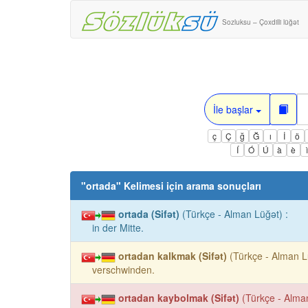
Sozluksu – Çoxdilli lüğət
İle başlar
ç
Ç
ğ
Ğ
ı
İ
ö
Í
Ó
Ú
à
è
"
ortada
" Kelimesi için arama sonuçları
ortada (Sifət)
(Türkçe - Alman Lüğət) :
in der Mitte.
ortadan kalkmak (Sifət)
(Türkçe - Alman L
verschwinden.
ortadan kaybolmak (Sifət)
(Türkçe - Alma