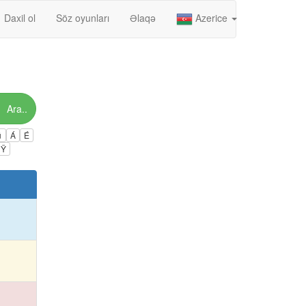
Daxil ol
Söz oyunları
Əlaqə
Azerice
Ara..
ú
Á
É
Ÿ