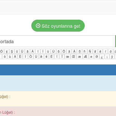
Söz oyunlarına get
Ö
ş
Ş
ü
Ü
â
Â
î
Î
û
Û
ô
Ô
ä
Ä
ß
ñ
Ñ
á
é
í
ó
ì
ò
ù
À
È
Ì
Ò
Ù
ê
ë
Ë
ï
Ï
œ
Œ
æ
Æ
ə
Ə
¿
¡
ÿ
üğət) :
n Lüğət) :