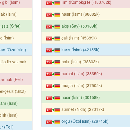
e gibi (İsim)
ılım (Köməkçi feil) (83762k)
tlak (İsim)
hasır (İsim) (68082k)
işsiz (Sifət)
akış (Say) (50189k)
eç (İsim)
çalı (İsim) (45689k)
an (Özəl isim)
karış (İsim) (42155k)
tilo ile yazmak
hatır (İsim) (38803k)
hercai (İsim) (38659k)
armak (Feil)
muşta (İsim) (37502k)
ekçesiz (Sifət)
nasır (İsim) (30158k)
am (İsim)
sünnet (Nida) (27317k)
dilik (İsim)
örgü (Özəl isim) (26745k)
ır (Feil)