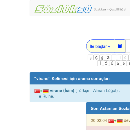
Sozluksu – Çoxdilli lüğət
İle başlar
ç
Ç
ğ
Ğ
ı
İ
ö
Í
Ó
Ú
à
è
"
virane
" Kelimesi için arama sonuçları
virane (İsim)
(Türkçe - Alman Lüğət) :
e Ruine.
Son Axtarılan Sözlə
20:02:04
dev