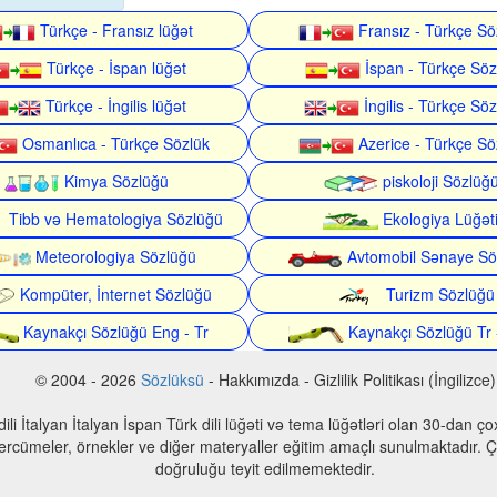
Türkçe - Fransız lüğət
Fransız - Türkçe Sö
Türkçe - İspan lüğət
İspan - Türkçe Söz
Türkçe - İngilis lüğət
İngilis - Türkçe Söz
Osmanlıca - Türkçe Sözlük
Azerice - Türkçe Sö
Kimya Sözlüğü
piskoloji Sözlüğ
Tibb və Hematologiya Sözlüğü
Ekologiya Lüğət
Meteorologiya Sözlüğü
Avtomobil Sənaye Sö
Kompüter, İnternet Sözlüğü
Turizm Sözlüğü
Kaynakçı Sözlüğü Eng - Tr
Kaynakçı Sözlüğü Tr 
© 2004 - 2026
Sözlüksü
- Hakkımızda - Gizlilik Politikası (İngilizce)
n dili İtalyan İtalyan İspan Türk dili lüğəti və tema lüğətləri olan 30-dan 
 tercümeler, örnekler ve diğer materyaller eğitim amaçlı sunulmaktadır. Çe
doğruluğu teyit edilmemektedir.