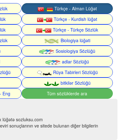
zlük
Türkçe - Alman Lüğət
lük
Türkçe - Kurdish lüğət
lük
Türkçe - Türkçe Sözlük
zlük
Biologiya lüğəti
ü
Sosiologiya Sözlüğü
i
adlar Sözlüğü
zlüğü
Rüya Tabirleri Sözlüğü
bitkilər Sözlüğü
- Eng
Tüm sözlüklerde ara
çox lüğətə sozluksu.com
viri sonuçlarının ve sitede bulunan diğer bilgilerin