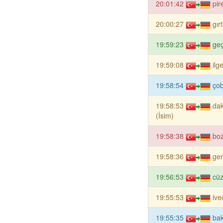
20:01:42
pir
20:00:27
gır
19:59:23
geç
19:59:08
ilg
19:58:54
çob
19:58:53
dak
(İsim)
19:58:38
boz
19:58:36
ger
19:56:53
cüz
19:55:53
ive
19:55:35
bak