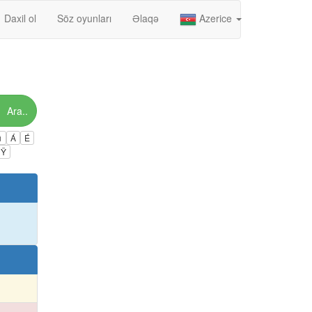
Daxil ol
Söz oyunları
Əlaqə
Azerice
Ara..
ú
Á
É
Ÿ