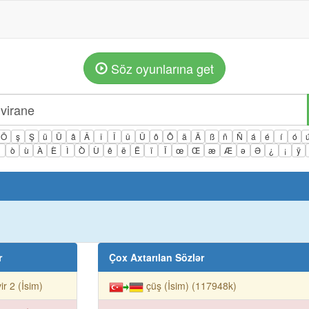
Söz oyunlarına get
Ö
ş
Ş
ü
Ü
â
Â
î
Î
û
Û
ô
Ô
ä
Ä
ß
ñ
Ñ
á
é
í
ó
ì
ò
ù
À
È
Ì
Ò
Ù
ê
ë
Ë
ï
Ï
œ
Œ
æ
Æ
ə
Ə
¿
¡
ÿ
r
Çox Axtarılan Sözlər
ir 2 (İsim)
çüş (İsim) (117948k)