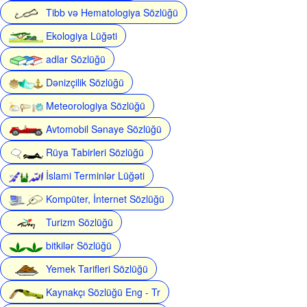
Tibb və Hematologiya Sözlüğü
Ekologiya Lüğəti
adlar Sözlüğü
Dənizçilik Sözlüğü
Meteorologiya Sözlüğü
Avtomobil Sənaye Sözlüğü
Rüya Tabirleri Sözlüğü
İslami Terminlər Lüğəti
Kompüter, İnternet Sözlüğü
Turizm Sözlüğü
bitkilər Sözlüğü
Yemek Tarifleri Sözlüğü
Kaynakçı Sözlüğü Eng - Tr