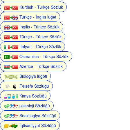
Kurdish - Türkçe Sözlük
Türkçe - İngilis lüğət
İngilis - Türkçe Sözlük
Türkçe - Türkçe Sözlük
İtalyan - Türkçe Sözlük
Osmanlıca - Türkçe Sözlük
Azerice - Türkçe Sözlük
Biologiya lüğəti
Fəlsəfə Sözlüğü
Kimya Sözlüğü
piskoloji Sözlüğü
Sosiologiya Sözlüğü
İqtisadiyyat Sözlüğü