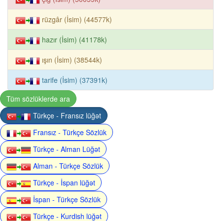
rüzgâr (İsim) (44577k)
hazır (İsim) (41178k)
ışın (İsim) (38544k)
tarife (İsim) (37391k)
Tüm sözlüklerde ara
Türkçe - Fransız lüğət
Fransız - Türkçe Sözlük
Türkçe - Alman Lüğət
Alman - Türkçe Sözlük
Türkçe - İspan lüğət
İspan - Türkçe Sözlük
Türkçe - Kurdish lüğət