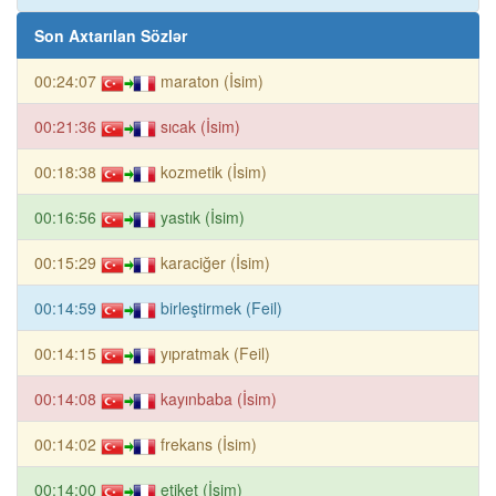
Son Axtarılan Sözlər
00:24:07
maraton (İsim)
00:21:36
sıcak (İsim)
00:18:38
kozmetik (İsim)
00:16:56
yastık (İsim)
00:15:29
karaciğer (İsim)
00:14:59
birleştirmek (Feil)
00:14:15
yıpratmak (Feil)
00:14:08
kayınbaba (İsim)
00:14:02
frekans (İsim)
00:14:00
etiket (İsim)