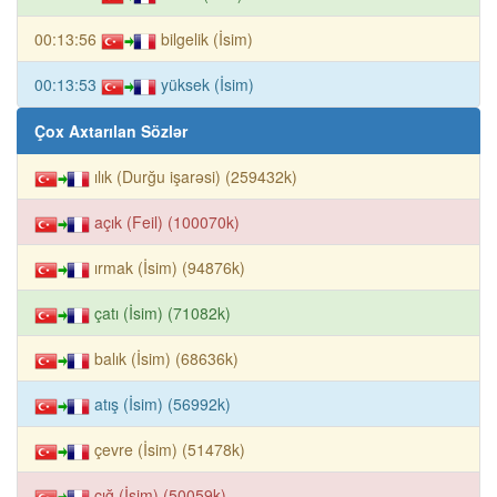
00:13:56
bilgelik (İsim)
00:13:53
yüksek (İsim)
Çox Axtarılan Sözlər
ılık (Durğu işarəsi) (259432k)
açık (Feil) (100070k)
ırmak (İsim) (94876k)
çatı (İsim) (71082k)
balık (İsim) (68636k)
atış (İsim) (56992k)
çevre (İsim) (51478k)
çığ (İsim) (50059k)