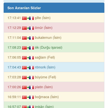
Son Axtarılan Sözlər
17:13:41
şilte (İsim)
17:12:29
ömür (İsim)
17:11:04
bukalemun (İsim)
17:08:23
ılık (Durğu işarəsi)
17:06:05
sağlam (Feil)
17:04:43
römork (İsim)
17:03:28
büyüme (Feil)
17:00:26
platin (İsim)
16:59:11
boğmaca (İsim)
16:57:07
imkân (İsim)