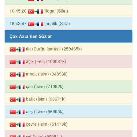
16:45:20
illegal (Sifət)
16:42:47
fanatik (Sifət)
Çox Axtarılan Sözlər
ılık (Durğu işarəsi) (259465k)
açık (Feil) (100087k)
ırmak (İsim) (94898k)
çatı (İsim) (71092k)
balık (İsim) (68671k)
atış (İsim) (56995k)
çevre (İsim) (51478k)
çığ (İsim) (50064k)