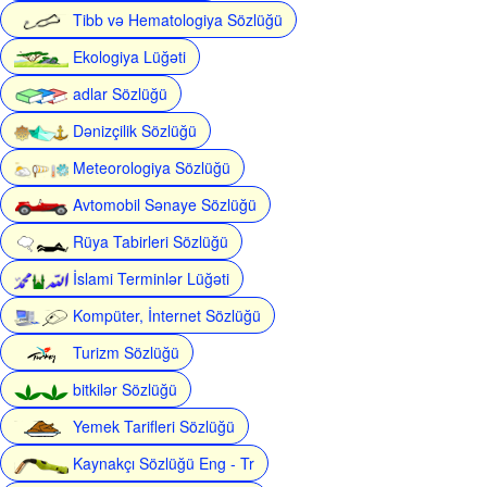
Tibb və Hematologiya Sözlüğü
Ekologiya Lüğəti
adlar Sözlüğü
Dənizçilik Sözlüğü
Meteorologiya Sözlüğü
Avtomobil Sənaye Sözlüğü
Rüya Tabirleri Sözlüğü
İslami Terminlər Lüğəti
Kompüter, İnternet Sözlüğü
Turizm Sözlüğü
bitkilər Sözlüğü
Yemek Tarifleri Sözlüğü
Kaynakçı Sözlüğü Eng - Tr