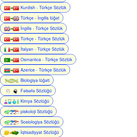
Kurdish - Türkçe Sözlük
Türkçe - İngilis lüğət
İngilis - Türkçe Sözlük
Türkçe - Türkçe Sözlük
İtalyan - Türkçe Sözlük
Osmanlıca - Türkçe Sözlük
Azerice - Türkçe Sözlük
Biologiya lüğəti
Fəlsəfə Sözlüğü
Kimya Sözlüğü
piskoloji Sözlüğü
Sosiologiya Sözlüğü
İqtisadiyyat Sözlüğü