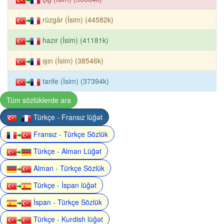
rüzgâr (İsim) (44582k)
hazır (İsim) (41181k)
ışın (İsim) (38546k)
tarife (İsim) (37394k)
Tüm sözlüklerde ara
Türkçe - Fransız lüğət
Fransız - Türkçe Sözlük
Türkçe - Alman Lüğət
Alman - Türkçe Sözlük
Türkçe - İspan lüğət
İspan - Türkçe Sözlük
Türkçe - Kurdish lüğət