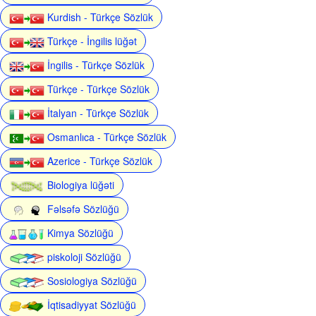
Kurdish - Türkçe Sözlük
Türkçe - İngilis lüğət
İngilis - Türkçe Sözlük
Türkçe - Türkçe Sözlük
İtalyan - Türkçe Sözlük
Osmanlıca - Türkçe Sözlük
Azerice - Türkçe Sözlük
Biologiya lüğəti
Fəlsəfə Sözlüğü
Kimya Sözlüğü
piskoloji Sözlüğü
Sosiologiya Sözlüğü
İqtisadiyyat Sözlüğü