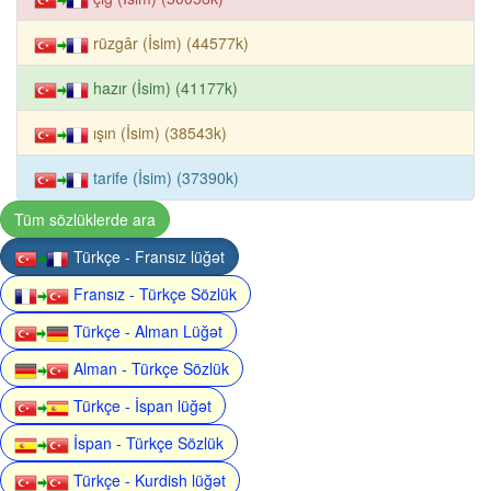
rüzgâr (İsim) (44577k)
hazır (İsim) (41177k)
ışın (İsim) (38543k)
tarife (İsim) (37390k)
Tüm sözlüklerde ara
Türkçe - Fransız lüğət
Fransız - Türkçe Sözlük
Türkçe - Alman Lüğət
Alman - Türkçe Sözlük
Türkçe - İspan lüğət
İspan - Türkçe Sözlük
Türkçe - Kurdish lüğət