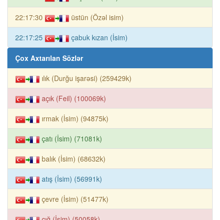
22:17:30
üstün (Özəl isim)
22:17:25
çabuk kızan (İsim)
Çox Axtarılan Sözlər
ılık (Durğu işarəsi) (259429k)
açık (Feil) (100069k)
ırmak (İsim) (94875k)
çatı (İsim) (71081k)
balık (İsim) (68632k)
atış (İsim) (56991k)
çevre (İsim) (51477k)
çığ (İsim) (50058k)