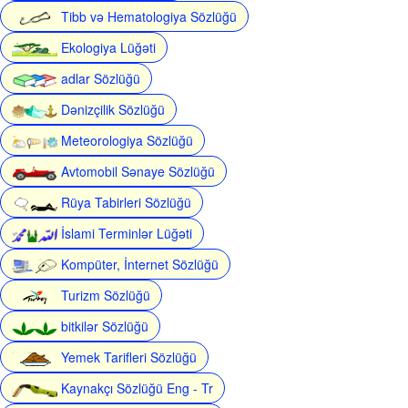
Tibb və Hematologiya Sözlüğü
Ekologiya Lüğəti
adlar Sözlüğü
Dənizçilik Sözlüğü
Meteorologiya Sözlüğü
Avtomobil Sənaye Sözlüğü
Rüya Tabirleri Sözlüğü
İslami Terminlər Lüğəti
Kompüter, İnternet Sözlüğü
Turizm Sözlüğü
bitkilər Sözlüğü
Yemek Tarifleri Sözlüğü
Kaynakçı Sözlüğü Eng - Tr