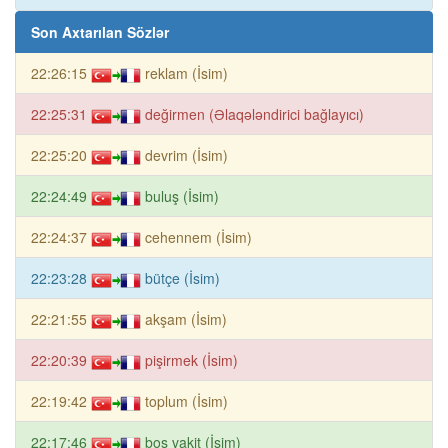
Son Axtarılan Sözlər
22:26:15
reklam (İsim)
22:25:31
değirmen (Əlaqələndirici bağlayıcı)
22:25:20
devrim (İsim)
22:24:49
buluş (İsim)
22:24:37
cehennem (İsim)
22:23:28
bütçe (İsim)
22:21:55
akşam (İsim)
22:20:39
pişirmek (İsim)
22:19:42
toplum (İsim)
22:17:46
boş vakit (İsim)