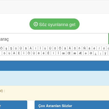
Söz oyunlarına get
Ö
ş
Ş
ü
Ü
â
Â
î
Î
û
Û
ô
Ô
ä
Ä
ß
ñ
Ñ
á
é
í
ó
ì
ò
ù
À
È
Ì
Ò
Ù
ê
ë
Ë
ï
Ï
œ
Œ
æ
Æ
ə
Ə
¿
¡
ÿ
t) :
r
Çox Axtarılan Sözlər