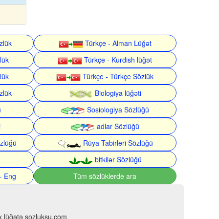
zlük
Türkçe - Alman Lüğət
lük
Türkçe - Kurdish lüğət
lük
Türkçe - Türkçe Sözlük
zlük
Biologiya lüğəti
ü
Sosiologiya Sözlüğü
i
adlar Sözlüğü
zlüğü
Rüya Tabirleri Sözlüğü
bitkilər Sözlüğü
- Eng
Tüm sözlüklerde ara
çox lüğətə sozluksu.com