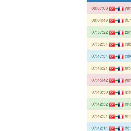
08:07:06
yan
08:04:46
düm
07:57:22
zür
07:52:54
çab
07:47:34
çek
07:46:21
tab
07:45:42
yen
07:43:50
izl
07:42:32
end
07:42:31
ton
07:42:14
de