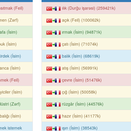
sıtmak (Feil)
ılık (Durğu işarəsi) (259421k)
en (Zərf)
açık (Feil) (100062k)
afa (İsim)
ırmak (İsim) (94871k)
uk (İsim)
çatı (İsim) (71074k)
irdek (İsim)
balık (İsim) (68619k)
anca (İsim)
atış (İsim) (56991k)
mek (Feil)
çevre (İsim) (51476k)
eyiciler (İsim)
çığ (İsim) (50058k)
üstri (Zərf)
rüzgâr (İsim) (44576k)
balığı (İsim)
hazır (İsim) (41177k)
mek istemek
ışın (İsim) (38543k)