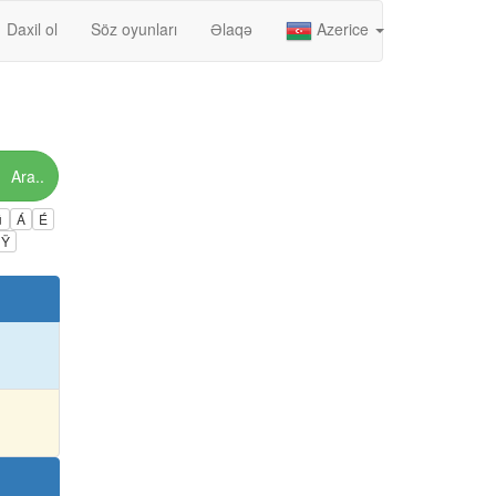
Daxil ol
Söz oyunları
Əlaqə
Azerice
Ara..
ú
Á
É
Ÿ