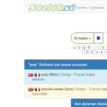
Sozluksu – Çoxdilli lüğət
İle başlar
ç
Ç
ğ
Ğ
ı
İ
ö
Í
Ó
Ú
à
è
"
araç
" Kelimesi için arama sonuçları
araç (Sifət)
(Türkçe - Fransız lüğət) :
véhicule
aracılık etmek (İsim)
(Türkçe - Fransız lüğə
réconcilier
Son Axtarılan Sözlə