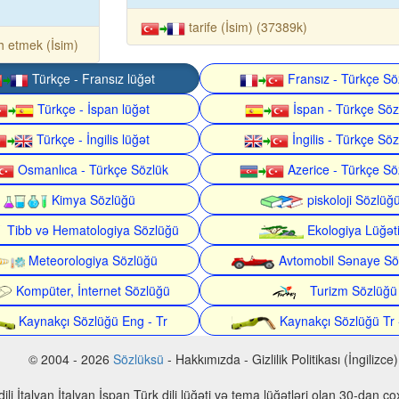
tarife (İsim) (37389k)
h etmek (İsim)
Türkçe - Fransız lüğət
Fransız - Türkçe Sö
Türkçe - İspan lüğət
İspan - Türkçe Söz
Türkçe - İngilis lüğət
İngilis - Türkçe Söz
Osmanlıca - Türkçe Sözlük
Azerice - Türkçe Sö
Kimya Sözlüğü
piskoloji Sözlüğ
Tibb və Hematologiya Sözlüğü
Ekologiya Lüğət
Meteorologiya Sözlüğü
Avtomobil Sənaye Sö
Kompüter, İnternet Sözlüğü
Turizm Sözlüğü
Kaynakçı Sözlüğü Eng - Tr
Kaynakçı Sözlüğü Tr 
© 2004 - 2026
Sözlüksü
- Hakkımızda - Gizlilik Politikası (İngilizce)
n dili İtalyan İtalyan İspan Türk dili lüğəti və tema lüğətləri olan 30-dan 