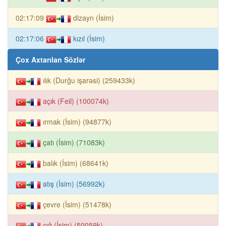
02:17:09
dizayn (İsim)
02:17:06
kızıl (İsim)
Çox Axtarılan Sözlər
ılık (Durğu işarəsi) (259433k)
açık (Feil) (100074k)
ırmak (İsim) (94877k)
çatı (İsim) (71083k)
balık (İsim) (68641k)
atış (İsim) (56992k)
çevre (İsim) (51478k)
çığ (İsim) (50059k)