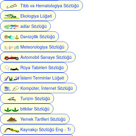
Tibb və Hematologiya Sözlüğü
Ekologiya Lüğəti
adlar Sözlüğü
Dənizçilik Sözlüğü
Meteorologiya Sözlüğü
Avtomobil Sənaye Sözlüğü
Rüya Tabirleri Sözlüğü
İslami Terminlər Lüğəti
Kompüter, İnternet Sözlüğü
Turizm Sözlüğü
bitkilər Sözlüğü
Yemek Tarifleri Sözlüğü
Kaynakçı Sözlüğü Eng - Tr