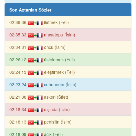
Son Axtarılan Sözlər
02:36:36
iletmek (Feil)
02:35:33
masatopu (İsim)
02:34:31
öncü (İsim)
02:26:12
üstelemek (Feil)
02:24:13
eleştirmek (Feil)
02:23:24
cehennem (İsim)
02:21:38
askeri (Sifət)
02:18:34
dışında (İsim)
02:18:13
penisilin (İsim)
02:18:09
açık (Feil)