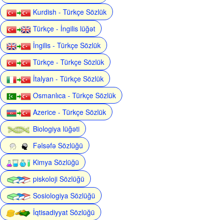
Kurdish - Türkçe Sözlük
Türkçe - İngilis lüğət
İngilis - Türkçe Sözlük
Türkçe - Türkçe Sözlük
İtalyan - Türkçe Sözlük
Osmanlıca - Türkçe Sözlük
Azerice - Türkçe Sözlük
Biologiya lüğəti
Fəlsəfə Sözlüğü
Kimya Sözlüğü
piskoloji Sözlüğü
Sosiologiya Sözlüğü
İqtisadiyyat Sözlüğü