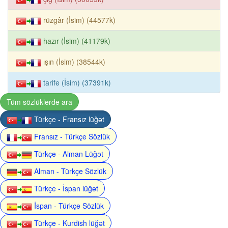
rüzgâr (İsim) (44577k)
hazır (İsim) (41179k)
ışın (İsim) (38544k)
tarife (İsim) (37391k)
Tüm sözlüklerde ara
Türkçe - Fransız lüğət
Fransız - Türkçe Sözlük
Türkçe - Alman Lüğət
Alman - Türkçe Sözlük
Türkçe - İspan lüğət
İspan - Türkçe Sözlük
Türkçe - Kurdish lüğət