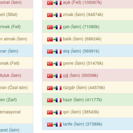
lomat (İsim)
açık (Feil) (100067k)
eri (Sifət)
ırmak (İsim) (94874k)
irmek (Feil)
çatı (İsim) (71080k)
en atmak (İsim)
balık (İsim) (68624k)
nar (İsim)
atış (İsim) (56991k)
mak (Feil)
çevre (İsim) (51476k)
luluk (İsim)
çığ (İsim) (50058k)
ran (Özəl isim)
rüzgâr (İsim) (44576k)
en (Zərf)
hazır (İsim) (41177k)
ernasyonal
ışın (İsim) (38543k)
tarife (İsim) (37389k)
aret (İsim)