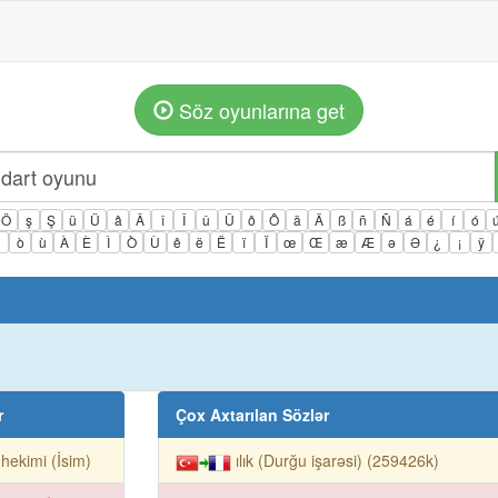
Söz oyunlarına get
Ö
ş
Ş
ü
Ü
â
Â
î
Î
û
Û
ô
Ô
ä
Ä
ß
ñ
Ñ
á
é
í
ó
ì
ò
ù
À
È
Ì
Ò
Ù
ê
ë
Ë
ï
Ï
œ
Œ
æ
Æ
ə
Ə
¿
¡
ÿ
:
r
Çox Axtarılan Sözlər
 hekimi (İsim)
ılık (Durğu işarəsi) (259426k)