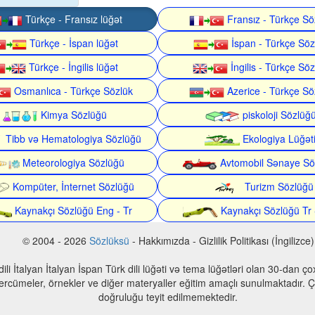
Türkçe - Fransız lüğət
Fransız - Türkçe Sö
Türkçe - İspan lüğət
İspan - Türkçe Söz
Türkçe - İngilis lüğət
İngilis - Türkçe Söz
Osmanlıca - Türkçe Sözlük
Azerice - Türkçe Sö
Kimya Sözlüğü
piskoloji Sözlüğ
Tibb və Hematologiya Sözlüğü
Ekologiya Lüğət
Meteorologiya Sözlüğü
Avtomobil Sənaye Sö
Kompüter, İnternet Sözlüğü
Turizm Sözlüğü
Kaynakçı Sözlüğü Eng - Tr
Kaynakçı Sözlüğü Tr 
© 2004 - 2026
Sözlüksü
- Hakkımızda - Gizlilik Politikası (İngilizce)
n dili İtalyan İtalyan İspan Türk dili lüğəti və tema lüğətləri olan 30-dan 
 tercümeler, örnekler ve diğer materyaller eğitim amaçlı sunulmaktadır. Çe
doğruluğu teyit edilmemektedir.