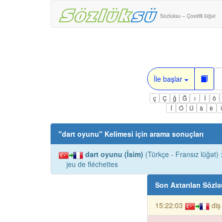
Sozluksu – Çoxdilli lüğət
İle başlar
ç
Ç
ğ
Ğ
ı
İ
ö
Í
Ó
Ú
à
è
"
dart oyunu
" Kelimesi için arama sonuçları
dart oyunu (İsim)
(Türkçe - Fransız lüğət) 
jeu de fléchettes
Son Axtarılan Sözlə
15:22:03
diş