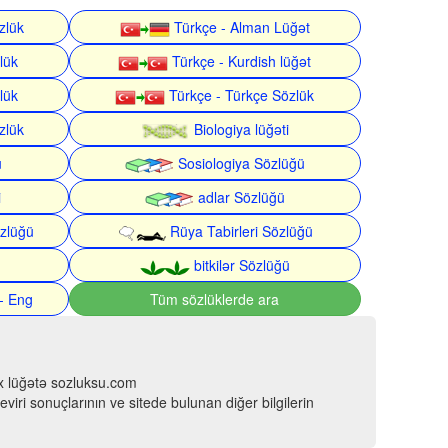
zlük
Türkçe - Alman Lüğət
lük
Türkçe - Kurdish lüğət
lük
Türkçe - Türkçe Sözlük
zlük
Biologiya lüğəti
ü
Sosiologiya Sözlüğü
i
adlar Sözlüğü
zlüğü
Rüya Tabirleri Sözlüğü
bitkilər Sözlüğü
- Eng
Tüm sözlüklerde ara
çox lüğətə sozluksu.com
viri sonuçlarının ve sitede bulunan diğer bilgilerin