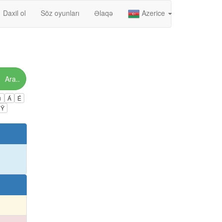
Daxil ol
Söz oyunları
Əlaqə
Azerice
Ara..
ú
Á
É
Ÿ