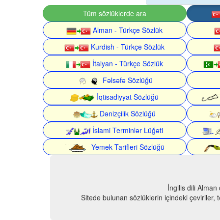
Tüm sözlüklerde ara
Alman - Türkçe Sözlük
Kurdish - Türkçe Sözlük
İtalyan - Türkçe Sözlük
Fəlsəfə Sözlüğü
İqtisadiyyat Sözlüğü
Dənizçilik Sözlüğü
İslami Terminlər Lüğəti
Yemek Tarifleri Sözlüğü
İngilis dili Alma
Sitede bulunan sözlüklerin içindeki çeviriler,