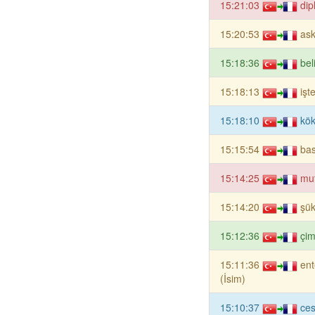
15:21:03
dip
15:20:53
ask
15:18:36
bel
15:18:13
işt
15:18:10
kök
15:15:54
bas
15:14:25
mut
15:14:20
şük
15:12:36
çim
15:11:36
ent
(İsim)
15:10:37
ces